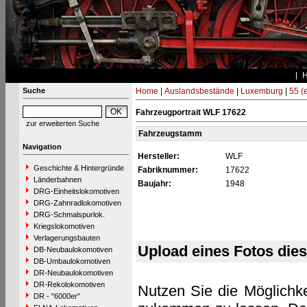
Suche
Home
|
Auslandsbestände
|
Luxemburg
|
55 (
Fahrzeugportrait WLF 17622
zur erweiterten Suche
Fahrzeugstamm
Navigation
Hersteller:
WLF
Geschichte & Hintergründe
Fabriknummer:
17622
Länderbahnen
Baujahr:
1948
DRG-Einheitslokomotiven
DRG-Zahnradlokomotiven
DRG-Schmalspurlok.
Kriegslokomotiven
Verlagerungsbauten
Upload eines Fotos die
DB-Neubaulokomotiven
DB-Umbaulokomotiven
DR-Neubaulokomotiven
DR-Rekolokomotiven
Nutzen Sie die Möglichke
DR - "6000er"