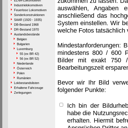
zukommen zu lassen. Das 
ELNA-Lokomotiven
Industrielokomotiven
auswählen, Angaben e
Feuerlose Lokomotiven
anschließend das hochge
Sonderkonstruktionen
SAAR (1920 - 1935)
System einstellen. Wir b
DB-Bestand 1968
welche Fotos tatsächlich
DR-Bestand 1970
Auslandsbestände
Belgien
Mindestanforderungen: B
Bulgarien
Luxemburg
mindestens 800 / 600 P
55 (ex BR 42)
Bilder mit exakt 750 
56 (ex BR 52)
Niederlande
Bearbeitungszeit erspare
Österreich
Polen
Rumänien
Bevor wir Ihr Bild verw
Lokbestandslisten
Erhaltene Fahrzeuge
folgender Punkte:
Zerlegungen
Ich bin der Bildurhe
habe die Nutzungsrec
erhalten. Hiermit bef
Ansprüchen Dritter a