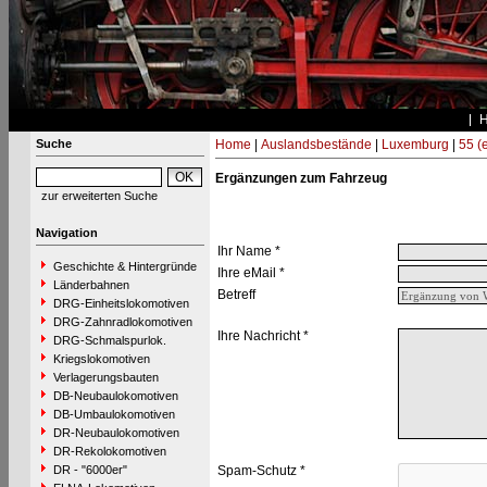
Suche
Home
|
Auslandsbestände
|
Luxemburg
|
55 (
Ergänzungen zum Fahrzeug
zur erweiterten Suche
Navigation
Ihr Name *
Geschichte & Hintergründe
Ihre eMail *
Länderbahnen
Betreff
DRG-Einheitslokomotiven
DRG-Zahnradlokomotiven
Ihre Nachricht *
DRG-Schmalspurlok.
Kriegslokomotiven
Verlagerungsbauten
DB-Neubaulokomotiven
DB-Umbaulokomotiven
DR-Neubaulokomotiven
DR-Rekolokomotiven
DR - "6000er"
Spam-Schutz *