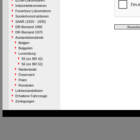
ELNA-Lokomotiven
Industrielokomotiven
Feuerlose Lokomotiven
Sonderkonstruktionen
SAAR (1920 - 1935)
DB-Bestand 1968
DR-Bestand 1970
Auslandsbestände
Belgien
Bulgarien
Luxemburg
55 (ex BR 42)
56 (ex BR 52)
Niederlande
Österreich
Polen
Rumänien
Lokbestandslisten
Erhaltene Fahrzeuge
Zerlegungen