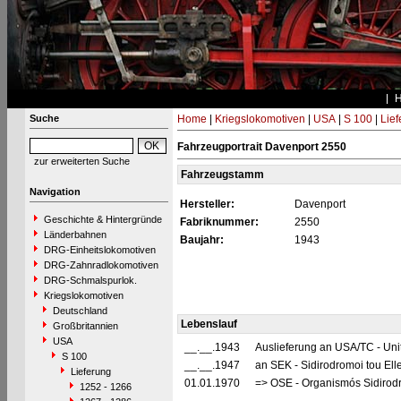
Suche
Home
|
Kriegslokomotiven
|
USA
|
S 100
|
Lief
Fahrzeugportrait Davenport 2550
zur erweiterten Suche
Fahrzeugstamm
Navigation
Hersteller:
Davenport
Geschichte & Hintergründe
Fabriknummer:
2550
Länderbahnen
Baujahr:
1943
DRG-Einheitslokomotiven
DRG-Zahnradlokomotiven
DRG-Schmalspurlok.
Kriegslokomotiven
Deutschland
Lebenslauf
Großbritannien
USA
__.__.1943
Auslieferung an USA/TC - Uni
S 100
__.__.1947
an SEK - Sidirodromoi tou Ell
Lieferung
01.01.1970
=> OSE - Organismós Sidirod
1252 - 1266