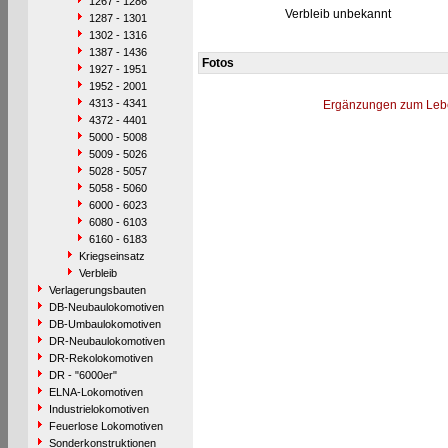
1267 - 1286
Verbleib unbekannt
1287 - 1301
1302 - 1316
1387 - 1436
Fotos
1927 - 1951
1952 - 2001
4313 - 4341
Ergänzungen zum Leb
4372 - 4401
5000 - 5008
5009 - 5026
5028 - 5057
5058 - 5060
6000 - 6023
6080 - 6103
6160 - 6183
Kriegseinsatz
Verbleib
Verlagerungsbauten
DB-Neubaulokomotiven
DB-Umbaulokomotiven
DR-Neubaulokomotiven
DR-Rekolokomotiven
DR - "6000er"
ELNA-Lokomotiven
Industrielokomotiven
Feuerlose Lokomotiven
Sonderkonstruktionen