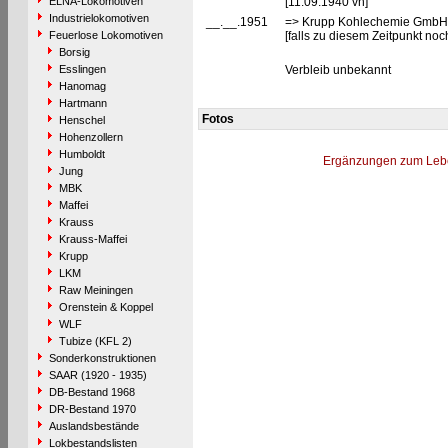
ELNA-Lokomotiven
[11.09.1940 vh]
Industrielokomotiven
__.__.1951
=> Krupp Kohlechemie GmbH,
Feuerlose Lokomotiven
[falls zu diesem Zeitpunkt noc
Borsig
Esslingen
Verbleib unbekannt
Hanomag
Hartmann
Fotos
Henschel
Hohenzollern
Humboldt
Ergänzungen zum Leb
Jung
MBK
Maffei
Krauss
Krauss-Maffei
Krupp
LKM
Raw Meiningen
Orenstein & Koppel
WLF
Tubize (KFL 2)
Sonderkonstruktionen
SAAR (1920 - 1935)
DB-Bestand 1968
DR-Bestand 1970
Auslandsbestände
Lokbestandslisten