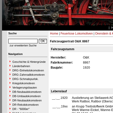
Suche
Home
|
Feuerlose Lokomotiven
|
Orenstein & 
Fahrzeugportrait O&K 8867
zur erweiterten Suche
Fahrzeugstamm
Navigation
Hersteller:
O&K
Geschichte & Hintergründe
Fabriknummer:
8867
Länderbahnen
Baujahr:
1920
DRG-Einheitslokomotiven
DRG-Zahnradlokomotiven
DRG-Schmalspurlok.
Kriegslokomotiven
Verlagerungsbauten
Lebenslauf
DB-Neubaulokomotiven
DB-Umbaulokomotiven
__.__.1920
Auslieferung an Stellawerk AG 
DR-Neubaulokomotiven
Werk Ratibor, Ratibor (Obersc
DR-Rekolokomotiven
__.__.19xx
an Krupp Treibstoffwerk GmbH
DR - "6000er"
Werk Wanne-Eickel, Wanne-E