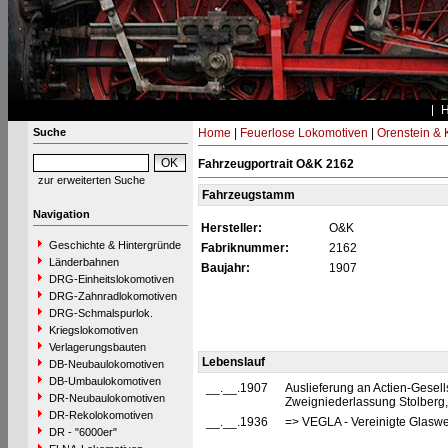
Suche
Home
|
Feuerlose Lokomotiven
|
Orenstein & 
Fahrzeugportrait O&K 2162
zur erweiterten Suche
Fahrzeugstamm
Navigation
Hersteller:
O&K
Geschichte & Hintergründe
Fabriknummer:
2162
Länderbahnen
Baujahr:
1907
DRG-Einheitslokomotiven
DRG-Zahnradlokomotiven
DRG-Schmalspurlok.
Kriegslokomotiven
Verlagerungsbauten
Lebenslauf
DB-Neubaulokomotiven
DB-Umbaulokomotiven
__.__.1907
Auslieferung an Actien-Gesel
DR-Neubaulokomotiven
Zweigniederlassung Stolberg,
DR-Rekolokomotiven
__.__.1936
=> VEGLA - Vereinigte Glasw
DR - "6000er"