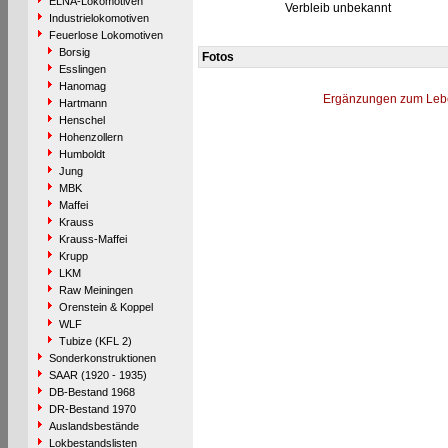
ELNA-Lokomotiven
Verbleib unbekannt
Industrielokomotiven
Feuerlose Lokomotiven
Borsig
Fotos
Esslingen
Hanomag
Ergänzungen zum Leb
Hartmann
Henschel
Hohenzollern
Humboldt
Jung
MBK
Maffei
Krauss
Krauss-Maffei
Krupp
LKM
Raw Meiningen
Orenstein & Koppel
WLF
Tubize (KFL 2)
Sonderkonstruktionen
SAAR (1920 - 1935)
DB-Bestand 1968
DR-Bestand 1970
Auslandsbestände
Lokbestandslisten