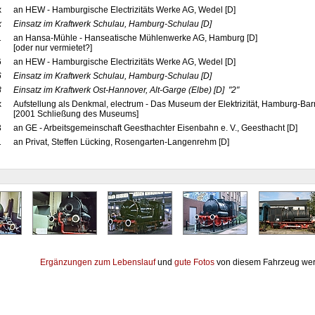
x
an HEW - Hamburgische Electrizitäts Werke AG, Wedel [D]
x
Einsatz im Kraftwerk Schulau, Hamburg-Schulau
[D]
1
an Hansa-Mühle - Hanseatische Mühlenwerke AG, Hamburg [D]
[oder nur vermietet?]
6
an HEW - Hamburgische Electrizitäts Werke AG, Wedel [D]
6
Einsatz im Kraftwerk Schulau, Hamburg-Schulau
[D]
8
Einsatz im Kraftwerk Ost-Hannover, Alt-Garge (Elbe)
[D]
"2"
x
Aufstellung als Denkmal, electrum - Das Museum der Elektrizität, Hamburg-B
[2001 Schließung des Museums]
3
an GE - Arbeitsgemeinschaft Geesthachter Eisenbahn e. V., Geesthacht [D]
1
an Privat, Steffen Lücking, Rosengarten-Langenrehm [D]
Ergänzungen zum Lebenslauf
und
gute Fotos
von diesem Fahrzeug wer