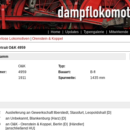
Home
Updates
Typengalerie
Mitwirkende
rlose Lokomotiven
|
Orenstein & Koppel
rtrait O&K 4959
tamm
O&K
Typ:
mer:
4959
Bauart:
B-fl
1911
Spurweite:
1435 mm
2
Auslieferung an Gewerkschaft Ilberstedt, Stassfurt, Leopoldshall [D]
7
an Unbekannt, Blankenburg (Harz) [D]
0
an O&K - Orenstein & Koppel, Berlin [D] [Händler]
[anschließend HU]