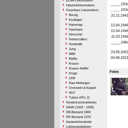
ELNA-Lokomotiven
__.__.193
Industrielokomotiven
__.__.193
Feuerlose Lokomotiven
Borsig
21.11.194
Esslingen
Hanomag
12.04.194
Hartmann
12.04.194
Henschel
11.03.194
Hohenzollern
__.__.198
Humboldt
Jung
23.05.200
MBK
04.08.202
Maffei
Krauss
Krauss-Maffei
Fotos
Krupp
LKM
Raw Meiningen
Orenstein & Koppel
WLF
Tubize (KFL 2)
Sonderkonstruktionen
SAAR (1920 - 1935)
DB-Bestand 1968
DR-Bestand 1970
Auslandsbestände
Lokbestandslisten