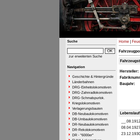
Suche
Home
|
Feue
Fahrzeugpo
zur erweiterten Suche
Fahrzeugs
Navigation
Hersteller:
Geschichte & Hintergründe
Fabriknum
Länderbahnen
Baujahr:
DRG-Einheitslokomotiven
DRG-Zahnradlokomotiven
DRG-Schmalspurlok.
Kriegslokomotiven
Verlagerungsbauten
Lebenslauf
DB-Neubaulokomotiven
DB-Umbaulokomotiven
__.08.191
DR-Neubaulokomotiven
08.04.192
DR-Rekolokomotiven
23.12.193
DR - "6000er"