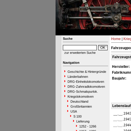
Suche
Home
|
Krie
Fahrzeugpor
zur erweiterten Suche
Fahrzeugs
Navigation
Hersteller:
Geschichte & Hintergründe
Fabriknum
Länderbahnen
Baujahr:
DRG-Einheitslokomotiven
DRG-Zahnradlokomotiven
DRG-Schmalspurlok.
Kriegslokomotiven
Deutschland
Lebenslauf
Großbritannien
USA
__.__.194
S 100
__.__.194
Lieferung
__.__.194
1252 - 1266