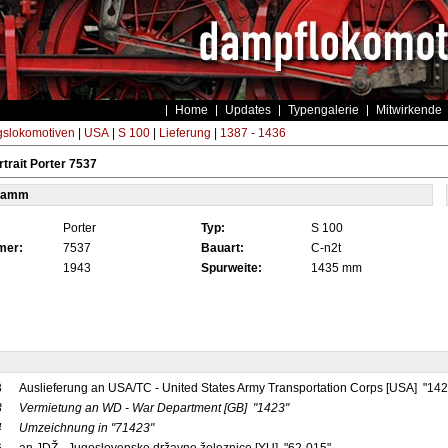
Home
Updates
Typengalerie
Mitwirkende
gslokomotiven
|
USA
|
S 100
|
Lieferung
|
1387 - 1436
trait Porter 7537
tamm
Porter
Typ:
S 100
mer:
7537
Bauart:
C-n2t
1943
Spurweite:
1435 mm
3
Auslieferung an USA/TC - United States Army Transportation Corps [USA] "14
3
Vermietung an WD - War Department
[GB]
"1423"
4
Umzeichnung in
"71423"