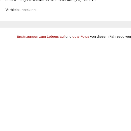
6
an JDŽ - Jugoslovenske državne železnice [YU] "62-015"
Verbleib unbekannt
Ergänzungen zum Lebenslauf
und
gute Fotos
von diesem Fahrzeug wer