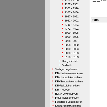
__.__.194
1267 - 1286
1287 - 1301
1302 - 1316
1387 - 1436
1927 - 1951
Fotos
1952 - 2001
4313 - 4341
4372 - 4401
5000 - 5008
5009 - 5026
5028 - 5057
5058 - 5060
6000 - 6023
6080 - 6103
6160 - 6183
Kriegseinsatz
Verbleib
Verlagerungsbauten
DB-Neubaulokomotiven
DB-Umbaulokomotiven
DR-Neubaulokomotiven
DR-Rekolokomotiven
DR - "6000er"
ELNA-Lokomotiven
Industrielokomotiven
Feuerlose Lokomotiven
Sonderkonstruktionen