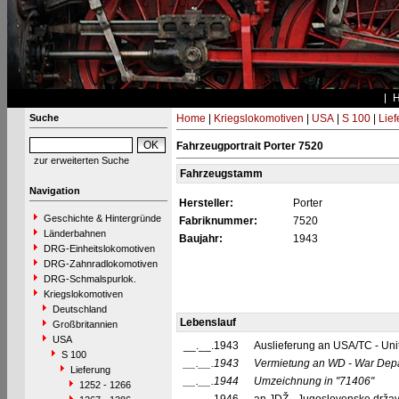
Suche
Home
|
Kriegslokomotiven
|
USA
|
S 100
|
Lief
Fahrzeugportrait Porter 7520
zur erweiterten Suche
Fahrzeugstamm
Navigation
Hersteller:
Porter
Geschichte & Hintergründe
Fabriknummer:
7520
Länderbahnen
Baujahr:
1943
DRG-Einheitslokomotiven
DRG-Zahnradlokomotiven
DRG-Schmalspurlok.
Kriegslokomotiven
Deutschland
Lebenslauf
Großbritannien
USA
__.__.1943
Auslieferung an USA/TC - Uni
S 100
__.__.1943
Vermietung an WD - War Dep
Lieferung
__.__.1944
Umzeichnung in
"71406"
1252 - 1266