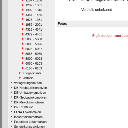
__.__.1946
an JDŽ - Jugoslovenske držav
1267 - 1286
1287 - 1301
Verbleib unbekannt
1302 - 1316
1387 - 1436
1927 - 1951
Fotos
1952 - 2001
4313 - 4341
4372 - 4401
Ergänzungen zum Leb
5000 - 5008
5009 - 5026
5028 - 5057
5058 - 5060
6000 - 6023
6080 - 6103
6160 - 6183
Kriegseinsatz
Verbleib
Verlagerungsbauten
DB-Neubaulokomotiven
DB-Umbaulokomotiven
DR-Neubaulokomotiven
DR-Rekolokomotiven
DR - "6000er"
ELNA-Lokomotiven
Industrielokomotiven
Feuerlose Lokomotiven
Sonderkonstruktionen