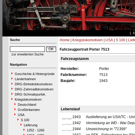
Suche
Home
|
Kriegslokomotiven
|
USA
|
S 100
|
Lief
Fahrzeugportrait Porter 7513
zur erweiterten Suche
Fahrzeugstamm
Navigation
Hersteller:
Porter
Geschichte & Hintergründe
Fabriknummer:
7513
Länderbahnen
Baujahr:
1943
DRG-Einheitslokomotiven
DRG-Zahnradlokomotiven
DRG-Schmalspurlok.
Kriegslokomotiven
Deutschland
Lebenslauf
Großbritannien
USA
__.__.1943
Auslieferung an USA/TC - Uni
S 100
__.__.1942
Vermietung an WD - War Dep
Lieferung
__.__.1944
Umzeichnung in
"71399"
1252 - 1266