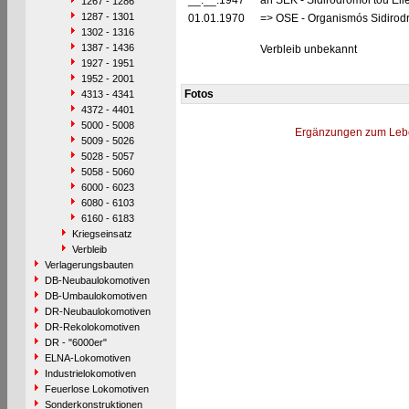
__.__.1947
an SEK - Sidirodromoi tou Ell
1267 - 1286
1287 - 1301
01.01.1970
=> OSE - Organismós Sidirod
1302 - 1316
1387 - 1436
Verbleib unbekannt
1927 - 1951
1952 - 2001
Fotos
4313 - 4341
4372 - 4401
5000 - 5008
Ergänzungen zum Leb
5009 - 5026
5028 - 5057
5058 - 5060
6000 - 6023
6080 - 6103
6160 - 6183
Kriegseinsatz
Verbleib
Verlagerungsbauten
DB-Neubaulokomotiven
DB-Umbaulokomotiven
DR-Neubaulokomotiven
DR-Rekolokomotiven
DR - "6000er"
ELNA-Lokomotiven
Industrielokomotiven
Feuerlose Lokomotiven
Sonderkonstruktionen