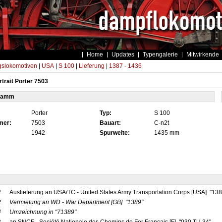
Home
Updates
Typengalerie
Mitwirkende
gslokomotiven
|
USA
|
S 100
|
Lieferung
|
1387 - 1436
trait Porter 7503
tamm
Porter
Typ:
S 100
mer:
7503
Bauart:
C-n2t
1942
Spurweite:
1435 mm
2
Auslieferung an USA/TC - United States Army Transportation Corps [USA] "13
2
Vermietung an WD - War Department
[GB]
"1389"
4
Umzeichnung in
"71389"