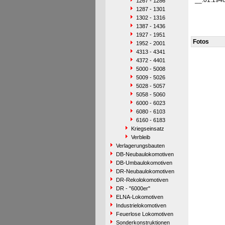
__.01.194
1267 - 1286
1287 - 1301
1302 - 1316
1387 - 1436
1927 - 1951
Fotos
1952 - 2001
4313 - 4341
4372 - 4401
5000 - 5008
5009 - 5026
5028 - 5057
5058 - 5060
6000 - 6023
6080 - 6103
6160 - 6183
Kriegseinsatz
Verbleib
Verlagerungsbauten
DB-Neubaulokomotiven
DB-Umbaulokomotiven
DR-Neubaulokomotiven
DR-Rekolokomotiven
DR - "6000er"
ELNA-Lokomotiven
Industrielokomotiven
Feuerlose Lokomotiven
Sonderkonstruktionen