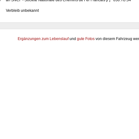
8
an SNCF - Société Nationale des Chemins de Fer Francais [F] "030.TU.34"
Verbleib unbekannt
Ergänzungen zum Lebenslauf
und
gute Fotos
von diesem Fahrzeug wer