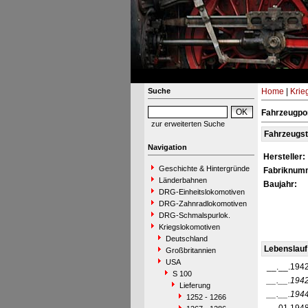
Suche
Home
|
Krie
Fahrzeugpor
zur erweiterten Suche
Fahrzeugs
Navigation
Hersteller:
Geschichte & Hintergründe
Fabriknum
Länderbahnen
Baujahr:
DRG-Einheitslokomotiven
DRG-Zahnradlokomotiven
DRG-Schmalspurlok.
Kriegslokomotiven
Deutschland
Lebenslauf
Großbritannien
USA
__.__.194
S 100
__.__.194
Lieferung
__.__.194
1252 - 1266