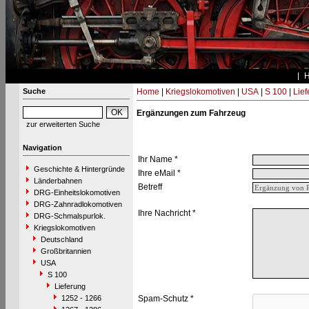
Suche
Home
|
Kriegslokomotiven
|
USA
|
S 100
|
Lief
Ergänzungen zum Fahrzeug
zur erweiterten Suche
Navigation
Ihr Name *
Geschichte & Hintergründe
Ihre eMail *
Länderbahnen
Betreff
DRG-Einheitslokomotiven
DRG-Zahnradlokomotiven
Ihre Nachricht *
DRG-Schmalspurlok.
Kriegslokomotiven
Deutschland
Großbritannien
USA
S 100
Lieferung
1252 - 1266
Spam-Schutz *