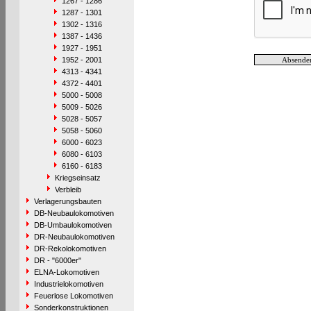
1267 - 1286
1287 - 1301
1302 - 1316
1387 - 1436
1927 - 1951
1952 - 2001
4313 - 4341
4372 - 4401
5000 - 5008
5009 - 5026
5028 - 5057
5058 - 5060
6000 - 6023
6080 - 6103
6160 - 6183
Kriegseinsatz
Verbleib
Verlagerungsbauten
DB-Neubaulokomotiven
DB-Umbaulokomotiven
DR-Neubaulokomotiven
DR-Rekolokomotiven
DR - "6000er"
ELNA-Lokomotiven
Industrielokomotiven
Feuerlose Lokomotiven
Sonderkonstruktionen