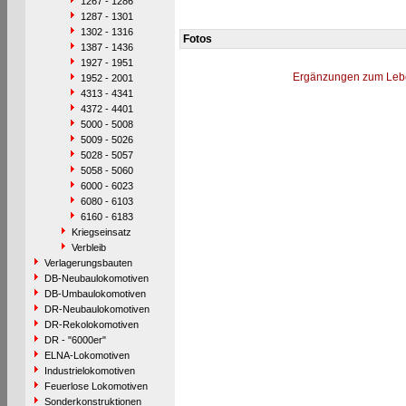
1267 - 1286
1287 - 1301
1302 - 1316
Fotos
1387 - 1436
1927 - 1951
Ergänzungen zum Leb
1952 - 2001
4313 - 4341
4372 - 4401
5000 - 5008
5009 - 5026
5028 - 5057
5058 - 5060
6000 - 6023
6080 - 6103
6160 - 6183
Kriegseinsatz
Verbleib
Verlagerungsbauten
DB-Neubaulokomotiven
DB-Umbaulokomotiven
DR-Neubaulokomotiven
DR-Rekolokomotiven
DR - "6000er"
ELNA-Lokomotiven
Industrielokomotiven
Feuerlose Lokomotiven
Sonderkonstruktionen