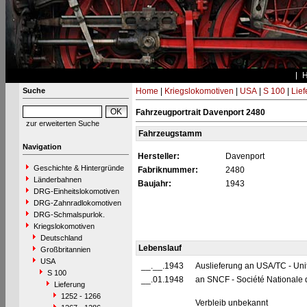
Suche
Home
|
Kriegslokomotiven
|
USA
|
S 100
|
Lief
Fahrzeugportrait Davenport 2480
zur erweiterten Suche
Fahrzeugstamm
Navigation
Hersteller:
Davenport
Geschichte & Hintergründe
Fabriknummer:
2480
Länderbahnen
Baujahr:
1943
DRG-Einheitslokomotiven
DRG-Zahnradlokomotiven
DRG-Schmalspurlok.
Kriegslokomotiven
Deutschland
Lebenslauf
Großbritannien
USA
__.__.1943
Auslieferung an USA/TC - Uni
S 100
__.01.1948
an SNCF - Société Nationale 
Lieferung
1252 - 1266
Verbleib unbekannt