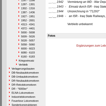
1267 - 1286
__.__.1942
Vermietung an WD - War Dep
1287 - 1301
__.__.1943
-
Einsatz durch ISR - Iraq Sta
1302 - 1316
__.__.1944
Umzeichnung in
"71293"
1387 - 1436
__.__.1948
-
an ISR - Iraq State Railways
1927 - 1951
1952 - 2001
Verbleib unbekannt
4313 - 4341
4372 - 4401
5000 - 5008
Fotos
5009 - 5026
5028 - 5057
5058 - 5060
Ergänzungen zum Leb
6000 - 6023
6080 - 6103
6160 - 6183
Kriegseinsatz
Verbleib
Verlagerungsbauten
DB-Neubaulokomotiven
DB-Umbaulokomotiven
DR-Neubaulokomotiven
DR-Rekolokomotiven
DR - "6000er"
ELNA-Lokomotiven
Industrielokomotiven
Feuerlose Lokomotiven
Sonderkonstruktionen