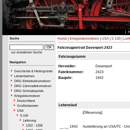
Suche
Home
|
Kriegslokomotiven
|
USA
|
S 100
|
Lief
Fahrzeugportrait Davenport 2423
zur erweiterten Suche
Fahrzeugstamm
Navigation
Hersteller:
Davenport
Geschichte & Hintergründe
Fabriknummer:
2423
Länderbahnen
Baujahr:
1942
DRG-Einheitslokomotiven
DRG-Zahnradlokomotiven
DRG-Schmalspurlok.
Kriegslokomotiven
Deutschland
Lebenslauf
Großbritannien
USA
[Ölfeuerung]
S 100
Lieferung
1252 - 1266
__.__.1942
Auslieferung an USA/TC - Uni