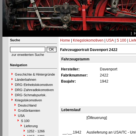
Suche
Home
|
Kriegslokomotiven
|
USA
|
S 100
|
Lief
Fahrzeugportrait Davenport 2422
zur erweiterten Suche
Fahrzeugstamm
Navigation
Hersteller:
Davenport
Geschichte & Hintergründe
Fabriknummer:
2422
Länderbahnen
Baujahr:
1942
DRG-Einheitslokomotiven
DRG-Zahnradlokomotiven
DRG-Schmalspurlok.
Kriegslokomotiven
Deutschland
Lebenslauf
Großbritannien
USA
[Ölfeuerung]
S 100
Lieferung
1252 - 1266
__.__.1942
Auslieferung an USA/TC - Uni