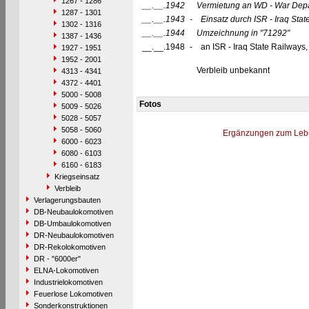
1267 - 1286
__.__.1942
Vermietung an WD - War Dep
1287 - 1301
__.__.1943
-
Einsatz durch ISR - Iraq Sta
1302 - 1316
__.__.1944
Umzeichnung in
"71292"
1387 - 1436
__.__.1948
-
an ISR - Iraq State Railways
1927 - 1951
1952 - 2001
Verbleib unbekannt
4313 - 4341
4372 - 4401
5000 - 5008
Fotos
5009 - 5026
5028 - 5057
5058 - 5060
Ergänzungen zum Leb
6000 - 6023
6080 - 6103
6160 - 6183
Kriegseinsatz
Verbleib
Verlagerungsbauten
DB-Neubaulokomotiven
DB-Umbaulokomotiven
DR-Neubaulokomotiven
DR-Rekolokomotiven
DR - "6000er"
ELNA-Lokomotiven
Industrielokomotiven
Feuerlose Lokomotiven
Sonderkonstruktionen