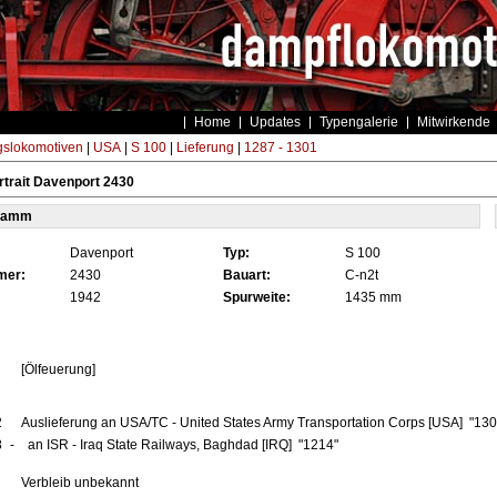
Home
Updates
Typengalerie
Mitwirkende
gslokomotiven
|
USA
|
S 100
|
Lieferung
|
1287 - 1301
trait Davenport 2430
tamm
Davenport
Typ:
S 100
mer:
2430
Bauart:
C-n2t
1942
Spurweite:
1435 mm
[Ölfeuerung]
2
Auslieferung an USA/TC - United States Army Transportation Corps [USA] "13
8
-
an ISR - Iraq State Railways, Baghdad [IRQ] "1214"
Verbleib unbekannt