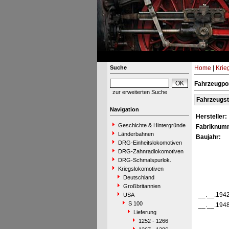
Suche
Home
|
Krie
Fahrzeugpor
zur erweiterten Suche
Fahrzeugs
Navigation
Hersteller:
Geschichte & Hintergründe
Fabriknum
Länderbahnen
Baujahr:
DRG-Einheitslokomotiven
DRG-Zahnradlokomotiven
DRG-Schmalspurlok.
Kriegslokomotiven
Deutschland
Großbritannien
__.__.194
USA
S 100
__.__.194
Lieferung
1252 - 1266