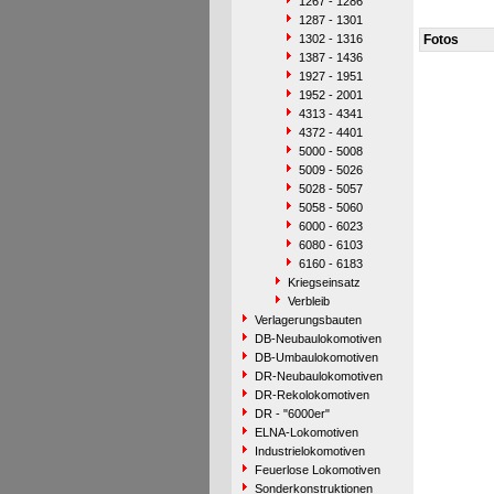
1267 - 1286
1287 - 1301
1302 - 1316
Fotos
1387 - 1436
1927 - 1951
1952 - 2001
4313 - 4341
4372 - 4401
5000 - 5008
5009 - 5026
5028 - 5057
5058 - 5060
6000 - 6023
6080 - 6103
6160 - 6183
Kriegseinsatz
Verbleib
Verlagerungsbauten
DB-Neubaulokomotiven
DB-Umbaulokomotiven
DR-Neubaulokomotiven
DR-Rekolokomotiven
DR - "6000er"
ELNA-Lokomotiven
Industrielokomotiven
Feuerlose Lokomotiven
Sonderkonstruktionen