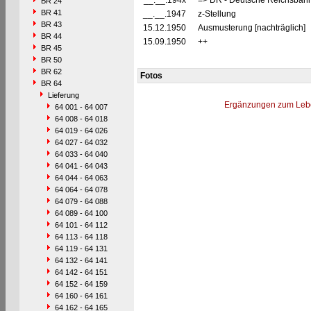
__.__.194x
=> DR - Deutsche Reichsbahn
BR 24
BR 41
__.__.1947
z-Stellung
BR 43
15.12.1950
Ausmusterung [nachträglich]
BR 44
15.09.1950
++
BR 45
BR 50
BR 62
Fotos
BR 64
Lieferung
Ergänzungen zum Leb
64 001 - 64 007
64 008 - 64 018
64 019 - 64 026
64 027 - 64 032
64 033 - 64 040
64 041 - 64 043
64 044 - 64 063
64 064 - 64 078
64 079 - 64 088
64 089 - 64 100
64 101 - 64 112
64 113 - 64 118
64 119 - 64 131
64 132 - 64 141
64 142 - 64 151
64 152 - 64 159
64 160 - 64 161
64 162 - 64 165