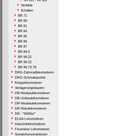
64 511 - 64 520
Verbleib
Erhalten
BR 71
BR 80
BR 81
BR 84
BR 85
BR 86
BR 87
BR 89.0
BR 99.22
BR 99.32
BR 99.73-76
DRG-Zahnradlokomotiven
DRG-Schmalspurlok.
Kriegslokomotiven
Verlagerungsbauten
DB-Neubaulokomotiven
DB-Umbaulokomotiven
DR-Neubaulokomotiven
DR-Rekolokomotiven
DR - "6000er"
ELNA-Lokomotiven
Industrielokomotiven
Feuerlose Lokomotiven
Sonderkonstruktionen