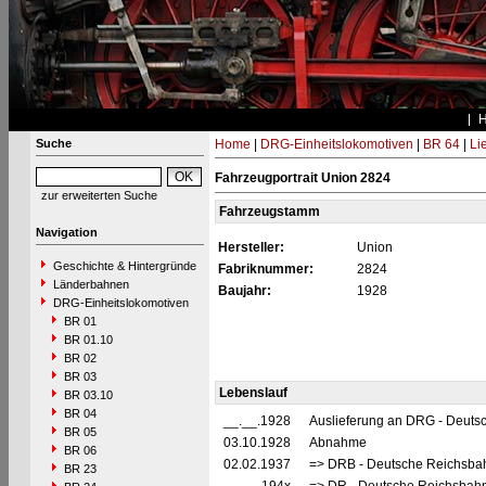
Suche
Home
|
DRG-Einheitslokomotiven
|
BR 64
|
Li
Fahrzeugportrait Union 2824
zur erweiterten Suche
Fahrzeugstamm
Navigation
Hersteller:
Union
Geschichte & Hintergründe
Fabriknummer:
2824
Länderbahnen
Baujahr:
1928
DRG-Einheitslokomotiven
BR 01
BR 01.10
BR 02
BR 03
Lebenslauf
BR 03.10
BR 04
__.__.1928
Auslieferung an DRG - Deutsc
BR 05
03.10.1928
Abnahme
BR 06
02.02.1937
=> DRB - Deutsche Reichsbah
BR 23