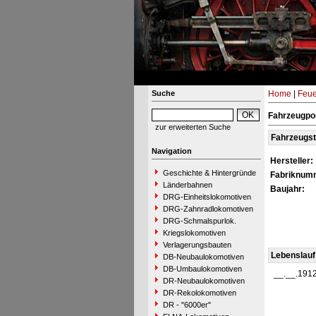
Suche
Home
|
Feue
Fahrzeugpor
zur erweiterten Suche
Fahrzeugs
Navigation
Hersteller:
Geschichte & Hintergründe
Fabriknum
Länderbahnen
Baujahr:
DRG-Einheitslokomotiven
DRG-Zahnradlokomotiven
DRG-Schmalspurlok.
Kriegslokomotiven
Verlagerungsbauten
Lebenslauf
DB-Neubaulokomotiven
DB-Umbaulokomotiven
__.__.191
DR-Neubaulokomotiven
DR-Rekolokomotiven
DR - "6000er"