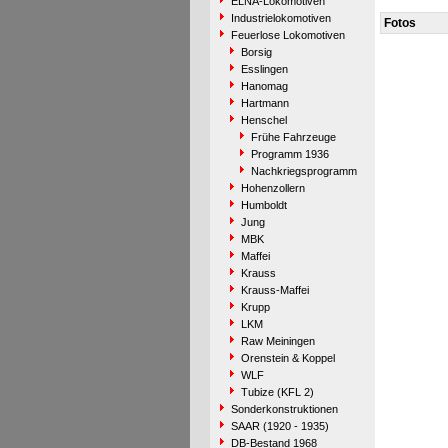
ELNA-Lokomotiven
Industrielokomotiven
Fotos
Feuerlose Lokomotiven
Borsig
Esslingen
Hanomag
Hartmann
Henschel
Frühe Fahrzeuge
Programm 1936
Nachkriegsprogramm
Hohenzollern
Humboldt
Jung
MBK
Maffei
Krauss
Krauss-Maffei
Krupp
LKM
Raw Meiningen
Orenstein & Koppel
WLF
Tubize (KFL 2)
Sonderkonstruktionen
SAAR (1920 - 1935)
DB-Bestand 1968