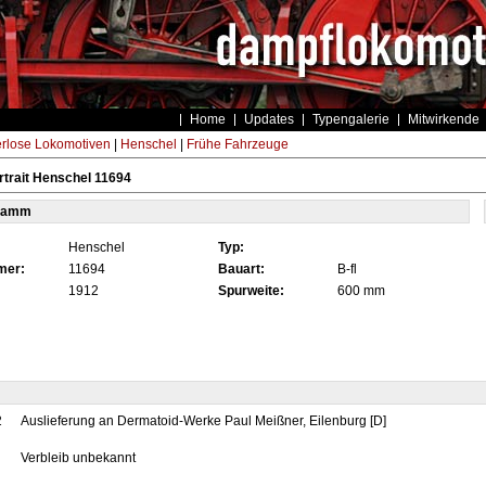
Home
Updates
Typengalerie
Mitwirkende
rlose Lokomotiven
|
Henschel
|
Frühe Fahrzeuge
trait Henschel 11694
tamm
Henschel
Typ:
mer:
11694
Bauart:
B-fl
1912
Spurweite:
600 mm
2
Auslieferung an Dermatoid-Werke Paul Meißner, Eilenburg [D]
Verbleib unbekannt