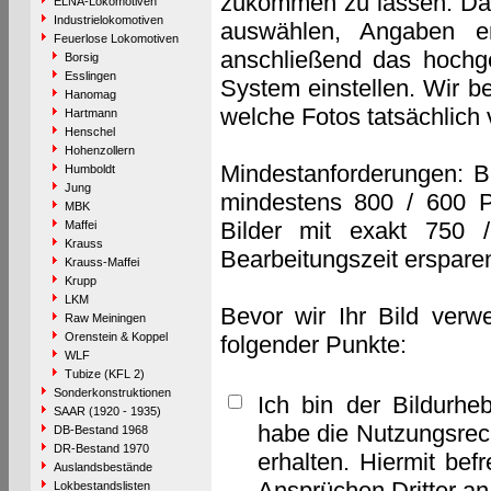
zukommen zu lassen. Das 
ELNA-Lokomotiven
Industrielokomotiven
auswählen, Angaben e
Feuerlose Lokomotiven
anschließend das hochge
Borsig
Esslingen
System einstellen. Wir b
Hanomag
welche Fotos tatsächlich
Hartmann
Henschel
Hohenzollern
Mindestanforderungen: B
Humboldt
Jung
mindestens 800 / 600 P
MBK
Bilder mit exakt 750 
Maffei
Krauss
Bearbeitungszeit erspare
Krauss-Maffei
Krupp
LKM
Bevor wir Ihr Bild verw
Raw Meiningen
Orenstein & Koppel
folgender Punkte:
WLF
Tubize (KFL 2)
Sonderkonstruktionen
Ich bin der Bildurhe
SAAR (1920 - 1935)
habe die Nutzungsrec
DB-Bestand 1968
DR-Bestand 1970
erhalten. Hiermit bef
Auslandsbestände
Ansprüchen Dritter a
Lokbestandslisten