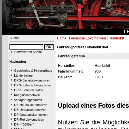
Suche
Home
|
Feuerlose Lokomotiven
|
Humboldt
Fahrzeugportrait Humboldt 960
zur erweiterten Suche
Fahrzeugstamm
Navigation
Hersteller:
Humboldt
Geschichte & Hintergründe
Fabriknummer:
960
Länderbahnen
Baujahr:
1913
DRG-Einheitslokomotiven
DRG-Zahnradlokomotiven
DRG-Schmalspurlok.
Kriegslokomotiven
Verlagerungsbauten
Upload eines Fotos die
DB-Neubaulokomotiven
DB-Umbaulokomotiven
DR-Neubaulokomotiven
DR-Rekolokomotiven
Nutzen Sie die Möglichke
DR - "6000er"