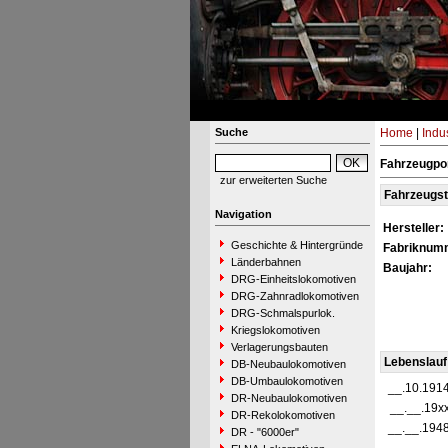
Suche
Home
|
Indu
Fahrzeugpor
zur erweiterten Suche
Fahrzeugs
Navigation
Hersteller:
Geschichte & Hintergründe
Fabriknum
Länderbahnen
Baujahr:
DRG-Einheitslokomotiven
DRG-Zahnradlokomotiven
DRG-Schmalspurlok.
Kriegslokomotiven
Verlagerungsbauten
Lebenslauf
DB-Neubaulokomotiven
DB-Umbaulokomotiven
__.10.191
DR-Neubaulokomotiven
__.__.19x
DR-Rekolokomotiven
__.__.194
DR - "6000er"