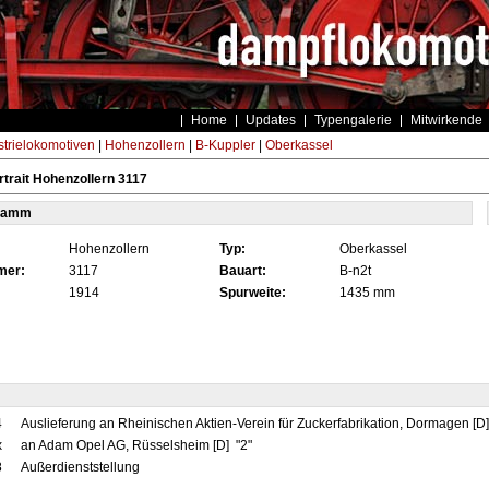
Home
Updates
Typengalerie
Mitwirkende
strielokomotiven
|
Hohenzollern
|
B-Kuppler
|
Oberkassel
trait Hohenzollern 3117
tamm
Hohenzollern
Typ:
Oberkassel
mer:
3117
Bauart:
B-n2t
1914
Spurweite:
1435 mm
4
Auslieferung an Rheinischen Aktien-Verein für Zuckerfabrikation, Dormagen [D
x
an Adam Opel AG, Rüsselsheim [D] "2"
8
Außerdienststellung