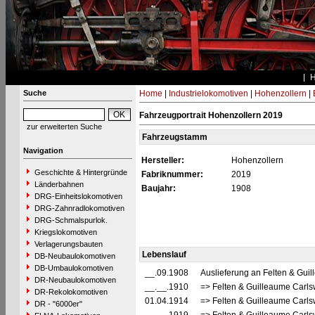
Suche
Home
|
Industrielokomotiven
|
Hohenzollern
|
Fahrzeugportrait Hohenzollern 2019
zur erweiterten Suche
Fahrzeugstamm
Navigation
Hersteller:
Hohenzollern
Geschichte & Hintergründe
Fabriknummer:
2019
Länderbahnen
Baujahr:
1908
DRG-Einheitslokomotiven
DRG-Zahnradlokomotiven
DRG-Schmalspurlok.
Kriegslokomotiven
Verlagerungsbauten
Lebenslauf
DB-Neubaulokomotiven
DB-Umbaulokomotiven
__.09.1908
Auslieferung an Felten & Gui
DR-Neubaulokomotiven
__.__.1910
=> Felten & Guilleaume Carls
DR-Rekolokomotiven
01.04.1914
=> Felten & Guilleaume Carls
DR - "6000er"