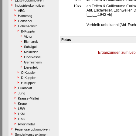
__.__.1919
=> Felten & Guilleaume Carls
ELNA-Lokomotiven
Industrielokomotiven
__.__.19xx
an Felten & Guilleaume Carls
Abt. Eschweiler, Eschweiler [
AEG
[__.__.1942 vh]
Hanomag
Henschel
Verbleib unbekannt [Abt. Esc
Hohenzollern
B-Kuppler
Victor
Fotos
Bismarck
Schlägel
Meiderich
Ergänzungen zum Leb
Oberkassel
Gerresheim
Lierenfeld
C-Kuppler
D-Kuppler
E-Kuppler
Humboldt
Jung
Krauss-Maffei
Krupp
LEW
LKM
O&K
Rheinmetall
Feuerlose Lokomotiven
Sonderkonstruktionen