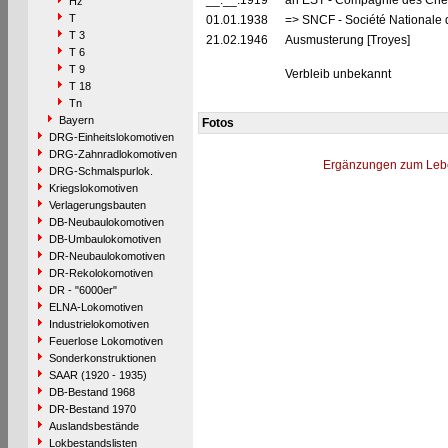
__.__.1919
an EST - Compagnie des Chemi
Hz
T
01.01.1938
=> SNCF - Société Nationale 
T 3
21.02.1946
Ausmusterung [Troyes]
T 6
T 9
Verbleib unbekannt
T 18
Tn
Bayern
Fotos
DRG-Einheitslokomotiven
DRG-Zahnradlokomotiven
Ergänzungen zum Leb
DRG-Schmalspurlok.
Kriegslokomotiven
Verlagerungsbauten
DB-Neubaulokomotiven
DB-Umbaulokomotiven
DR-Neubaulokomotiven
DR-Rekolokomotiven
DR - "6000er"
ELNA-Lokomotiven
Industrielokomotiven
Feuerlose Lokomotiven
Sonderkonstruktionen
SAAR (1920 - 1935)
DB-Bestand 1968
DR-Bestand 1970
Auslandsbestände
Lokbestandslisten