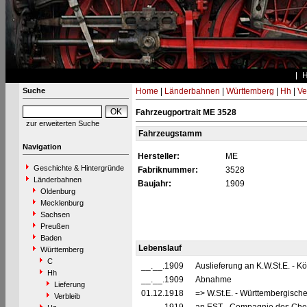
Suche
Home
|
Länderbahnen
|
Württemberg
|
Hh
|
Ve
Fahrzeugportrait ME 3528
zur erweiterten Suche
Fahrzeugstamm
Navigation
Hersteller:
ME
Geschichte & Hintergründe
Fabriknummer:
3528
Länderbahnen
Baujahr:
1909
Oldenburg
Mecklenburg
Sachsen
Preußen
Baden
Lebenslauf
Württemberg
C
__.__.1909
Auslieferung an K.W.St.E. - 
Hh
__.__.1909
Abnahme
Lieferung
01.12.1918
=> W.St.E. - Württembergisch
Verbleib