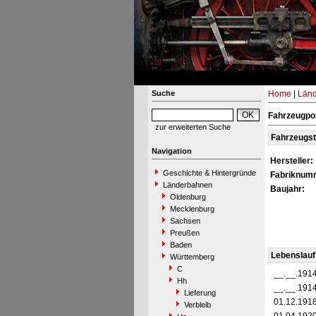
Suche
Home
|
Län
Fahrzeugpor
zur erweiterten Suche
Fahrzeugs
Navigation
Hersteller:
Geschichte & Hintergründe
Fabriknum
Länderbahnen
Baujahr:
Oldenburg
Mecklenburg
Sachsen
Preußen
Baden
Lebenslauf
Württemberg
C
__.__.191
Hh
__.__.191
Lieferung
01.12.191
Verbleib