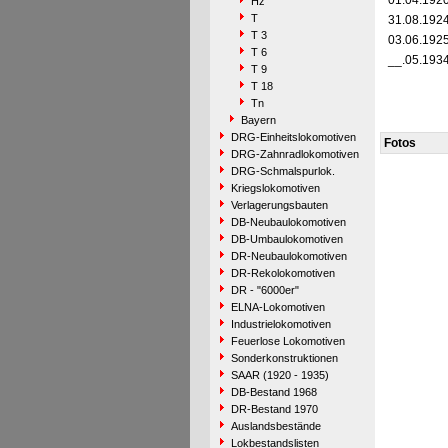
01.04.192
Hz
T
31.08.192
T 3
03.06.192
T 6
__.05.193
T 9
T 18
Tn
Bayern
DRG-Einheitslokomotiven
Fotos
DRG-Zahnradlokomotiven
DRG-Schmalspurlok.
Kriegslokomotiven
Verlagerungsbauten
DB-Neubaulokomotiven
DB-Umbaulokomotiven
DR-Neubaulokomotiven
DR-Rekolokomotiven
DR - "6000er"
ELNA-Lokomotiven
Industrielokomotiven
Feuerlose Lokomotiven
Sonderkonstruktionen
SAAR (1920 - 1935)
DB-Bestand 1968
DR-Bestand 1970
Auslandsbestände
Lokbestandslisten