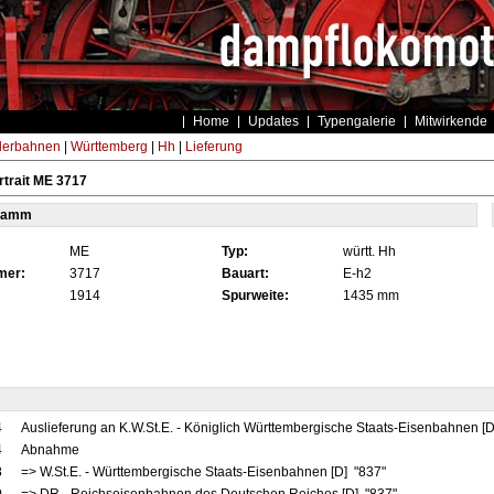
Home
Updates
Typengalerie
Mitwirkende
derbahnen
|
Württemberg
|
Hh
|
Lieferung
trait ME 3717
tamm
ME
Typ:
württ. Hh
mer:
3717
Bauart:
E-h2
1914
Spurweite:
1435 mm
4
Auslieferung an K.W.St.E. - Königlich Württembergische Staats-Eisenbahnen [
4
Abnahme
8
=> W.St.E. - Württembergische Staats-Eisenbahnen [D] "837"