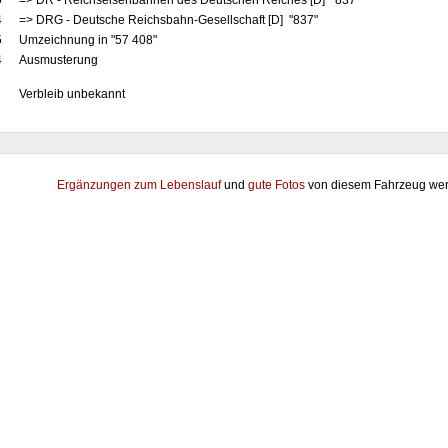
0
=> DR - Reichseisenbahnen des Deutschen Reiches [D] "837"
4
=> DRG - Deutsche Reichsbahn-Gesellschaft [D] "837"
5
Umzeichnung in "57 408"
4
Ausmusterung
Verbleib unbekannt
Ergänzungen zum Lebenslauf
und
gute Fotos
von diesem Fahrzeug wer