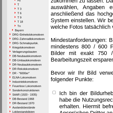
zukommen zu lassen. Das 
Hz
T
auswählen, Angaben e
T 3
anschließend das hochge
T 6
T 9
System einstellen. Wir b
T 18
welche Fotos tatsächlich
Tn
Bayern
DRG-Einheitslokomotiven
Mindestanforderungen: B
DRG-Zahnradlokomotiven
DRG-Schmalspurlok.
mindestens 800 / 600 P
Kriegslokomotiven
Bilder mit exakt 750 
Verlagerungsbauten
DB-Neubaulokomotiven
Bearbeitungszeit erspare
DB-Umbaulokomotiven
DR-Neubaulokomotiven
DR-Rekolokomotiven
Bevor wir Ihr Bild verw
DR - "6000er"
ELNA-Lokomotiven
folgender Punkte:
Industrielokomotiven
Feuerlose Lokomotiven
Sonderkonstruktionen
Ich bin der Bildurhe
SAAR (1920 - 1935)
habe die Nutzungsrec
DB-Bestand 1968
DR-Bestand 1970
erhalten. Hiermit bef
Auslandsbestände
Ansprüchen Dritter a
Lokbestandslisten