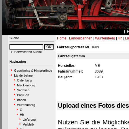
Suche
Home
|
Länderbahnen
|
Württemberg
|
Hh
|
Li
Fahrzeugportrait ME 3689
zur erweiterten Suche
Fahrzeugstamm
Navigation
Hersteller:
ME
Geschichte & Hintergründe
Fabriknummer:
3689
Länderbahnen
Baujahr:
1913
Oldenburg
Mecklenburg
Sachsen
Preußen
Baden
Upload eines Fotos die
Württemberg
C
Hh
Lieferung
Nutzen Sie die Möglichke
Verbleib