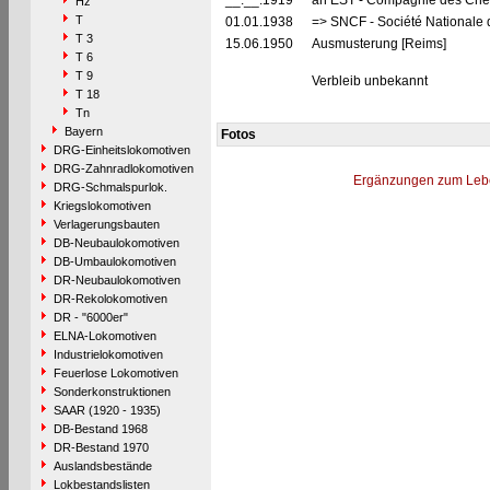
__.__.1919
an EST - Compagnie des Chem
Hz
T
01.01.1938
=> SNCF - Société Nationale 
T 3
15.06.1950
Ausmusterung [Reims]
T 6
T 9
Verbleib unbekannt
T 18
Tn
Bayern
Fotos
DRG-Einheitslokomotiven
DRG-Zahnradlokomotiven
Ergänzungen zum Leb
DRG-Schmalspurlok.
Kriegslokomotiven
Verlagerungsbauten
DB-Neubaulokomotiven
DB-Umbaulokomotiven
DR-Neubaulokomotiven
DR-Rekolokomotiven
DR - "6000er"
ELNA-Lokomotiven
Industrielokomotiven
Feuerlose Lokomotiven
Sonderkonstruktionen
SAAR (1920 - 1935)
DB-Bestand 1968
DR-Bestand 1970
Auslandsbestände
Lokbestandslisten