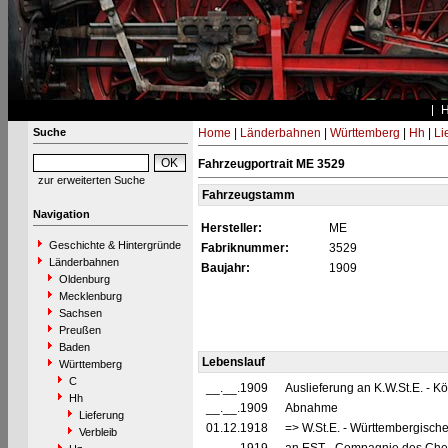
Suche
Home
|
Länderbahnen
|
Württemberg
|
Hh
|
Li
Fahrzeugportrait ME 3529
zur erweiterten Suche
Fahrzeugstamm
Navigation
Hersteller:
ME
Geschichte & Hintergründe
Fabriknummer:
3529
Länderbahnen
Baujahr:
1909
Oldenburg
Mecklenburg
Sachsen
Preußen
Baden
Lebenslauf
Württemberg
C
__.__.1909
Auslieferung an K.W.St.E. - 
Hh
__.__.1909
Abnahme
Lieferung
01.12.1918
=> W.St.E. - Württembergisch
Verbleib