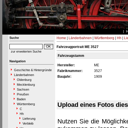
Suche
Home
|
Länderbahnen
|
Württemberg
|
Hh
|
Li
Fahrzeugportrait ME 3527
zur erweiterten Suche
Fahrzeugstamm
Navigation
Hersteller:
ME
Geschichte & Hintergründe
Fabriknummer:
3527
Länderbahnen
Baujahr:
1909
Oldenburg
Mecklenburg
Sachsen
Preußen
Baden
Upload eines Fotos die
Württemberg
C
Hh
Lieferung
Nutzen Sie die Möglichke
Verbleib