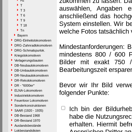
zukommen zu lassen. Das 
Hz
T
auswählen, Angaben e
T 3
anschließend das hochge
T 6
T 9
System einstellen. Wir b
T 18
welche Fotos tatsächlich
Tn
Bayern
DRG-Einheitslokomotiven
Mindestanforderungen: B
DRG-Zahnradlokomotiven
DRG-Schmalspurlok.
mindestens 800 / 600 P
Kriegslokomotiven
Bilder mit exakt 750 
Verlagerungsbauten
DB-Neubaulokomotiven
Bearbeitungszeit erspare
DB-Umbaulokomotiven
DR-Neubaulokomotiven
DR-Rekolokomotiven
Bevor wir Ihr Bild verw
DR - "6000er"
ELNA-Lokomotiven
folgender Punkte:
Industrielokomotiven
Feuerlose Lokomotiven
Sonderkonstruktionen
Ich bin der Bildurhe
SAAR (1920 - 1935)
habe die Nutzungsrec
DB-Bestand 1968
DR-Bestand 1970
erhalten. Hiermit bef
Auslandsbestände
Ansprüchen Dritter a
Lokbestandslisten