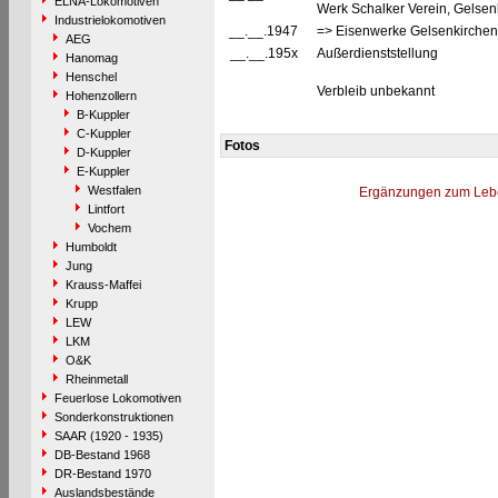
ELNA-Lokomotiven
Werk Schalker Verein, Gelsen
Industrielokomotiven
__.__.1947
=> Eisenwerke Gelsenkirchen
AEG
__.__.195x
Außerdienststellung
Hanomag
Henschel
Verbleib unbekannt
Hohenzollern
B-Kuppler
C-Kuppler
Fotos
D-Kuppler
E-Kuppler
Westfalen
Ergänzungen zum Leb
Lintfort
Vochem
Humboldt
Jung
Krauss-Maffei
Krupp
LEW
LKM
O&K
Rheinmetall
Feuerlose Lokomotiven
Sonderkonstruktionen
SAAR (1920 - 1935)
DB-Bestand 1968
DR-Bestand 1970
Auslandsbestände