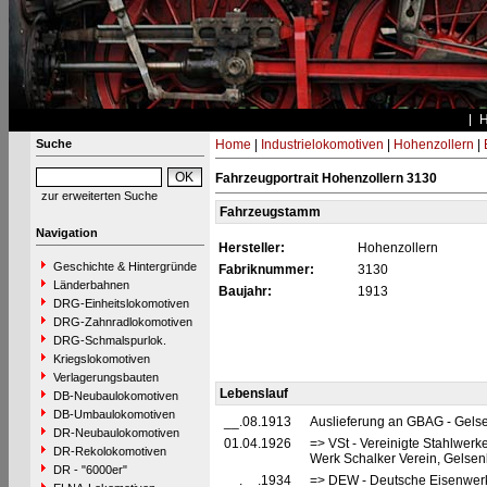
Suche
Home
|
Industrielokomotiven
|
Hohenzollern
|
Fahrzeugportrait Hohenzollern 3130
zur erweiterten Suche
Fahrzeugstamm
Navigation
Hersteller:
Hohenzollern
Geschichte & Hintergründe
Fabriknummer:
3130
Länderbahnen
Baujahr:
1913
DRG-Einheitslokomotiven
DRG-Zahnradlokomotiven
DRG-Schmalspurlok.
Kriegslokomotiven
Verlagerungsbauten
Lebenslauf
DB-Neubaulokomotiven
DB-Umbaulokomotiven
__.08.1913
Auslieferung an GBAG - Gels
DR-Neubaulokomotiven
01.04.1926
=> VSt - Vereinigte Stahlwerk
DR-Rekolokomotiven
Werk Schalker Verein, Gelsen
DR - "6000er"
__.__.1934
=> DEW - Deutsche Eisenwerk