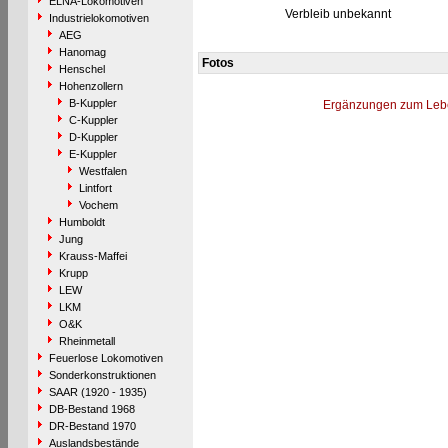
ELNA-Lokomotiven
Verbleib unbekannt
Industrielokomotiven
AEG
Hanomag
Fotos
Henschel
Hohenzollern
B-Kuppler
Ergänzungen zum Leb
C-Kuppler
D-Kuppler
E-Kuppler
Westfalen
Lintfort
Vochem
Humboldt
Jung
Krauss-Maffei
Krupp
LEW
LKM
O&K
Rheinmetall
Feuerlose Lokomotiven
Sonderkonstruktionen
SAAR (1920 - 1935)
DB-Bestand 1968
DR-Bestand 1970
Auslandsbestände