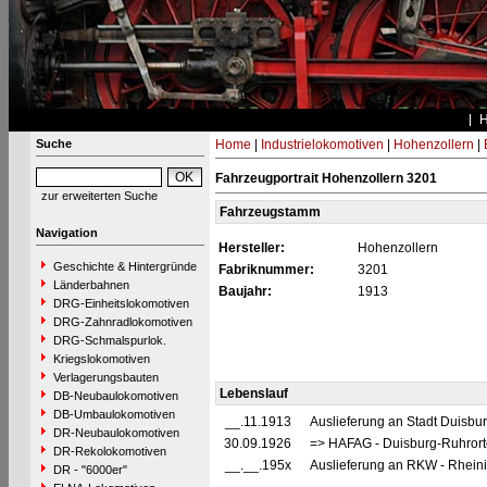
Suche
Home
|
Industrielokomotiven
|
Hohenzollern
|
Fahrzeugportrait Hohenzollern 3201
zur erweiterten Suche
Fahrzeugstamm
Navigation
Hersteller:
Hohenzollern
Geschichte & Hintergründe
Fabriknummer:
3201
Länderbahnen
Baujahr:
1913
DRG-Einheitslokomotiven
DRG-Zahnradlokomotiven
DRG-Schmalspurlok.
Kriegslokomotiven
Verlagerungsbauten
Lebenslauf
DB-Neubaulokomotiven
DB-Umbaulokomotiven
__.11.1913
Auslieferung an Stadt Duisbu
DR-Neubaulokomotiven
30.09.1926
=> HAFAG - Duisburg-Ruhrort
DR-Rekolokomotiven
__.__.195x
Auslieferung an RKW - Rheini
DR - "6000er"