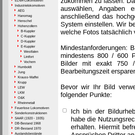
zukommen zu lassen. Das 
ELNA-Lokomotiven
Industrielokomotiven
auswählen, Angaben e
AEG
anschließend das hochge
Hanomag
Henschel
System einstellen. Wir b
Hohenzollern
welche Fotos tatsächlich
B-Kuppler
C-Kuppler
D-Kuppler
Mindestanforderungen: B
E-Kuppler
Westfalen
mindestens 800 / 600 P
Lintfort
Bilder mit exakt 750 
Vochem
Humboldt
Bearbeitungszeit erspare
Jung
Krauss-Maffei
Krupp
Bevor wir Ihr Bild verw
LEW
LKM
folgender Punkte:
O&K
Rheinmetall
Feuerlose Lokomotiven
Ich bin der Bildurhe
Sonderkonstruktionen
habe die Nutzungsrec
SAAR (1920 - 1935)
DB-Bestand 1968
erhalten. Hiermit bef
DR-Bestand 1970
Ansprüchen Dritter a
Auslandsbestände