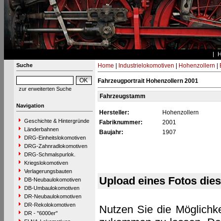
Suche
Home
|
Industrielokomotiven
|
Hohenzollern
|
Fahrzeugportrait Hohenzollern 2001
zur erweiterten Suche
Fahrzeugstamm
Navigation
Hersteller:
Hohenzollern
Geschichte & Hintergründe
Fabriknummer:
2001
Länderbahnen
Baujahr:
1907
DRG-Einheitslokomotiven
DRG-Zahnradlokomotiven
DRG-Schmalspurlok.
Kriegslokomotiven
Verlagerungsbauten
Upload eines Fotos die
DB-Neubaulokomotiven
DB-Umbaulokomotiven
DR-Neubaulokomotiven
DR-Rekolokomotiven
Nutzen Sie die Möglichke
DR - "6000er"