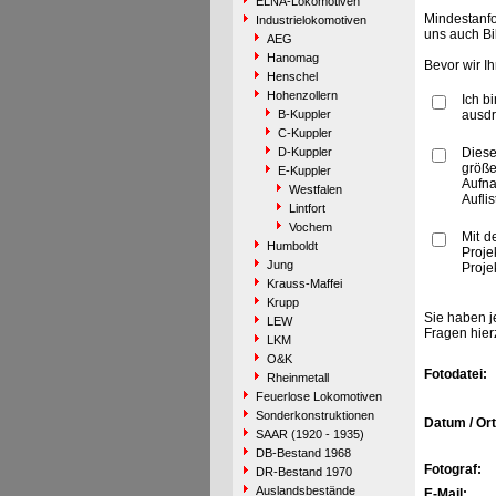
ELNA-Lokomotiven
Mindestanfo
Industrielokomotiven
uns auch Bi
AEG
Hanomag
Bevor wir I
Henschel
Hohenzollern
Ich b
B-Kuppler
ausdr
C-Kuppler
D-Kuppler
Diese
größe
E-Kuppler
Aufn
Westfalen
Aufli
Lintfort
Vochem
Mit d
Humboldt
Proje
Jung
Proje
Krauss-Maffei
Krupp
Sie haben j
LEW
Fragen hier
LKM
O&K
Fotodatei:
Rheinmetall
Feuerlose Lokomotiven
Sonderkonstruktionen
Datum / Ort
SAAR (1920 - 1935)
DB-Bestand 1968
Fotograf:
DR-Bestand 1970
Auslandsbestände
E-Mail: