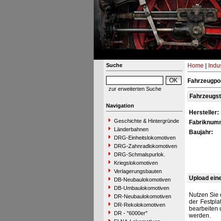
Suche
Home
|
Indu
Fahrzeugpor
zur erweiterten Suche
Fahrzeugs
Navigation
Hersteller:
Geschichte & Hintergründe
Fabriknum
Länderbahnen
Baujahr:
DRG-Einheitslokomotiven
DRG-Zahnradlokomotiven
DRG-Schmalspurlok.
Kriegslokomotiven
Verlagerungsbauten
Upload ein
DB-Neubaulokomotiven
DB-Umbaulokomotiven
Nutzen Sie 
DR-Neubaulokomotiven
der Festpla
DR-Rekolokomotiven
bearbeiten 
DR - "6000er"
werden.