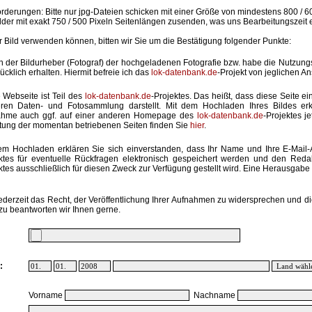
rderungen: Bitte nur jpg-Dateien schicken mit einer Größe von mindestens 800 / 6
lder mit exakt 750 / 500 Pixeln Seitenlängen zusenden, was uns Bearbeitungszeit 
hr Bild verwenden können, bitten wir Sie um die Bestätigung folgender Punkte:
in der Bildurheber (Fotograf) der hochgeladenen Fotografie bzw. habe die Nutzun
ücklich erhalten. Hiermit befreie ich das
lok-datenbank.de
-Projekt von jeglichen A
 Webseite ist Teil des
lok-datenbank.de
-Projektes. Das heißt, dass diese Seite ei
ren Daten- und Fotosammlung darstellt. Mit dem Hochladen Ihres Bildes erk
ahme auch ggf. auf einer anderen Homepage des
lok-datenbank.de
-Projektes j
stung der momentan betriebenen Seiten finden Sie
hier
.
em Hochladen erklären Sie sich einverstanden, dass Ihr Name und Ihre E-Mail
ktes für eventuelle Rückfragen elektronisch gespeichert werden und den Red
ktes ausschließlich für diesen Zweck zur Verfügung gestellt wird. Eine Herausgabe an
ederzeit das Recht, der Veröffentlichung Ihrer Aufnahmen zu widersprechen und di
zu beantworten wir Ihnen gerne.
:
Vorname
Nachname