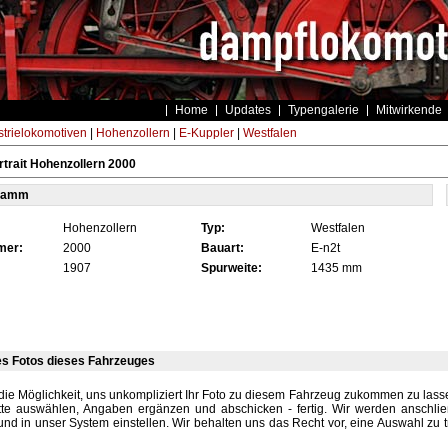
Home
Updates
Typengalerie
Mitwirkende
strielokomotiven
|
Hohenzollern
|
E-Kuppler
|
Westfalen
trait Hohenzollern 2000
tamm
Hohenzollern
Typ:
Westfalen
mer:
2000
Bauart:
E-n2t
1907
Spurweite:
1435 mm
es Fotos dieses Fahrzeuges
die Möglichkeit, uns unkompliziert Ihr Foto zu diesem Fahrzeug zukommen zu lassen
tte auswählen, Angaben ergänzen und abschicken - fertig. Wir werden anschli
und in unser System einstellen. Wir behalten uns das Recht vor, eine Auswahl zu t