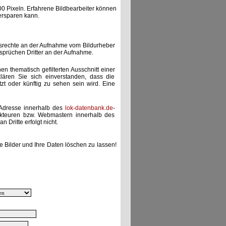
00 Pixeln. Erfahrene Bildbearbeiter können
ersparen kann.
gsrechte an der Aufnahme vom Bildurheber
nsprüchen Dritter an der Aufnahme.
nen thematisch gefilterten Ausschnitt einer
lären Sie sich einverstanden, dass die
etzt oder künftig zu sehen sein wird. Eine
-Adresse innerhalb des
lok-datenbank.de
-
akteuren bzw. Webmastern innerhalb des
 Dritte erfolgt nicht.
e Bilder und Ihre Daten löschen zu lassen!