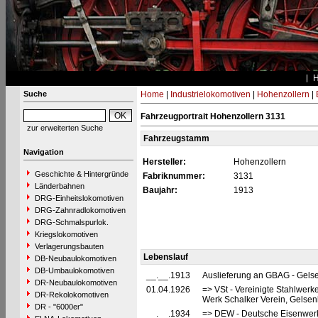
Suche
Home
|
Industrielokomotiven
|
Hohenzollern
|
Fahrzeugportrait Hohenzollern 3131
zur erweiterten Suche
Fahrzeugstamm
Navigation
Hersteller:
Hohenzollern
Geschichte & Hintergründe
Fabriknummer:
3131
Länderbahnen
Baujahr:
1913
DRG-Einheitslokomotiven
DRG-Zahnradlokomotiven
DRG-Schmalspurlok.
Kriegslokomotiven
Verlagerungsbauten
Lebenslauf
DB-Neubaulokomotiven
DB-Umbaulokomotiven
__.__.1913
Auslieferung an GBAG - Gels
DR-Neubaulokomotiven
01.04.1926
=> VSt - Vereinigte Stahlwerk
DR-Rekolokomotiven
Werk Schalker Verein, Gelsen
DR - "6000er"
__.__.1934
=> DEW - Deutsche Eisenwerk