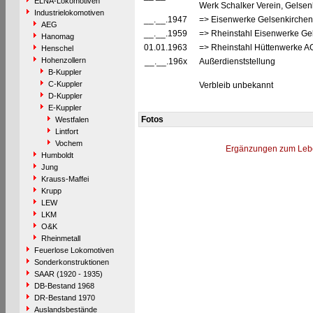
ELNA-Lokomotiven
Werk Schalker Verein, Gelsen
Industrielokomotiven
__.__.1947
=> Eisenwerke Gelsenkirchen
AEG
__.__.1959
=> Rheinstahl Eisenwerke Ge
Hanomag
01.01.1963
=> Rheinstahl Hüttenwerke AG
Henschel
Hohenzollern
__.__.196x
Außerdienststellung
B-Kuppler
C-Kuppler
Verbleib unbekannt
D-Kuppler
E-Kuppler
Fotos
Westfalen
Lintfort
Vochem
Ergänzungen zum Leb
Humboldt
Jung
Krauss-Maffei
Krupp
LEW
LKM
O&K
Rheinmetall
Feuerlose Lokomotiven
Sonderkonstruktionen
SAAR (1920 - 1935)
DB-Bestand 1968
DR-Bestand 1970
Auslandsbestände