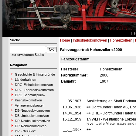
Suche
Home
|
Industrielokomotiven
|
Hohenzollern
|
Fahrzeugportrait Hohenzollern 2000
zur erweiterten Suche
Fahrzeugstamm
Navigation
Hersteller:
Hohenzollern
Geschichte & Hintergründe
Fabriknummer:
2000
Länderbahnen
Baujahr:
1907
DRG-Einheitslokomotiven
DRG-Zahnradlokomotiven
DRG-Schmalspurlok.
Kriegslokomotiven
__.05.1907
Auslieferung an Stadt Dortmu
Verlagerungsbauten
10.06.1938
=> Dortmunder Hafen AG, Dor
DB-Neubaulokomotiven
14.04.1954
=> DHE - Dortmunder Hafen u
DB-Umbaulokomotiven
15.12.1959
an WLH - Westfälische Lokomo
DR-Neubaulokomotiven
[eventuelle Mieteinsätze sind
DR-Rekolokomotiven
__.__.196x
++
DR - "6000er"