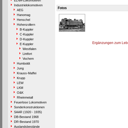
ELNA-Lokomotiven
Industrielokomotiven
Fotos
AEG
Hanomag
Henschel
Hohenzollern
B-Kuppler
C-Kuppler
D-Kuppler
Ergänzungen zum Leb
E-Kuppler
Westfalen
Lintfort
Vochem
Humboldt
Jung
Krauss-Maffei
Krupp
LEW
LKM
O&K
Rheinmetall
Feuerlose Lokomotiven
Sonderkonstruktionen
SAAR (1920 - 1935)
DB-Bestand 1968
DR-Bestand 1970
Auslandsbestände