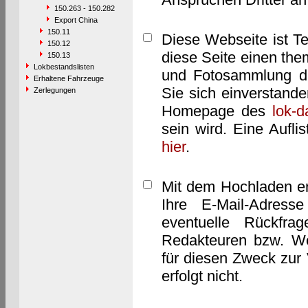
150.263 - 150.282
Export China
150.11
Diese Webseite ist T
150.12
diese Seite einen them
150.13
Lokbestandslisten
und Fotosammlung dar
Erhaltene Fahrzeuge
Sie sich einverstand
Zerlegungen
Homepage des
lok-
sein wird. Eine Aufl
hier
.
Mit dem Hochladen er
Ihre E-Mail-Adres
eventuelle Rückfra
Redakteuren bzw. We
für diesen Zweck zur 
erfolgt nicht.