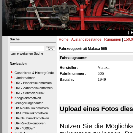
Suche
Home
|
Auslandsbestände
|
Rumänien
|
150.0
Fahrzeugportrait Malaxa 505
zur erweiterten Suche
Fahrzeugstamm
Navigation
Hersteller:
Malaxa
Geschichte & Hintergründe
Fabriknummer:
505
Länderbahnen
Baujahr:
1949
DRG-Einheitslokomotiven
DRG-Zahnradlokomotiven
DRG-Schmalspurlok.
Kriegslokomotiven
Verlagerungsbauten
Upload eines Fotos die
DB-Neubaulokomotiven
DB-Umbaulokomotiven
DR-Neubaulokomotiven
DR-Rekolokomotiven
Nutzen Sie die Möglichke
DR - "6000er"