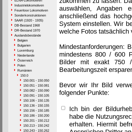
zukommen zu lassen. Das 
ELNA-Lokomotiven
Industrielokomotiven
auswählen, Angaben e
Feuerlose Lokomotiven
anschließend das hochge
Sonderkonstruktionen
SAAR (1920 - 1935)
System einstellen. Wir b
DB-Bestand 1968
welche Fotos tatsächlich
DR-Bestand 1970
Auslandsbestände
Belgien
Mindestanforderungen: B
Bulgarien
Luxemburg
mindestens 800 / 600 P
Niederlande
Bilder mit exakt 750 
Österreich
Polen
Bearbeitungszeit erspare
Rumänien
150.0
150.001 - 150.050
Bevor wir Ihr Bild verw
150.051 - 150.081
150.082 - 150.090
folgender Punkte:
150.091 - 150.105
150.106 - 150.135
150.136 - 150.155
Ich bin der Bildurhe
150.156 - 150.185
habe die Nutzungsrec
150.186 - 150.200
150.201 - 150.212
erhalten. Hiermit bef
150.213 - 150.242
Ansprüchen Dritter a
150.243 - 150.262