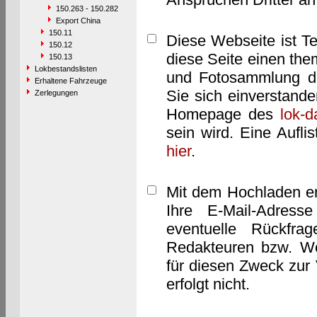
150.263 - 150.282
Export China
150.11
Diese Webseite ist T
150.12
diese Seite einen them
150.13
Lokbestandslisten
und Fotosammlung dar
Erhaltene Fahrzeuge
Sie sich einverstand
Zerlegungen
Homepage des
lok-
sein wird. Eine Aufl
hier
.
Mit dem Hochladen er
Ihre E-Mail-Adres
eventuelle Rückfra
Redakteuren bzw. We
für diesen Zweck zur 
erfolgt nicht.