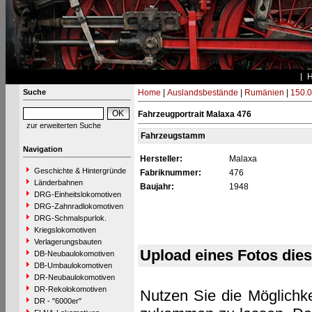
Suche
Home
|
Auslandsbestände
|
Rumänien
|
150.0
Fahrzeugportrait Malaxa 476
zur erweiterten Suche
Fahrzeugstamm
Navigation
Hersteller:
Malaxa
Geschichte & Hintergründe
Fabriknummer:
476
Länderbahnen
Baujahr:
1948
DRG-Einheitslokomotiven
DRG-Zahnradlokomotiven
DRG-Schmalspurlok.
Kriegslokomotiven
Verlagerungsbauten
Upload eines Fotos die
DB-Neubaulokomotiven
DB-Umbaulokomotiven
DR-Neubaulokomotiven
DR-Rekolokomotiven
Nutzen Sie die Möglichke
DR - "6000er"