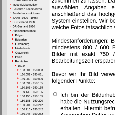
zukommen zu lassen. Das 
ELNA-Lokomotiven
Industrielokomotiven
auswählen, Angaben e
Feuerlose Lokomotiven
anschließend das hochge
Sonderkonstruktionen
SAAR (1920 - 1935)
System einstellen. Wir b
DB-Bestand 1968
welche Fotos tatsächlich
DR-Bestand 1970
Auslandsbestände
Belgien
Mindestanforderungen: B
Bulgarien
Luxemburg
mindestens 800 / 600 P
Niederlande
Bilder mit exakt 750 
Österreich
Polen
Bearbeitungszeit erspare
Rumänien
150.0
150.001 - 150.050
Bevor wir Ihr Bild verw
150.051 - 150.081
150.082 - 150.090
folgender Punkte:
150.091 - 150.105
150.106 - 150.135
150.136 - 150.155
Ich bin der Bildurhe
150.156 - 150.185
habe die Nutzungsrec
150.186 - 150.200
150.201 - 150.212
erhalten. Hiermit bef
150.213 - 150.242
Ansprüchen Dritter a
150.243 - 150.262