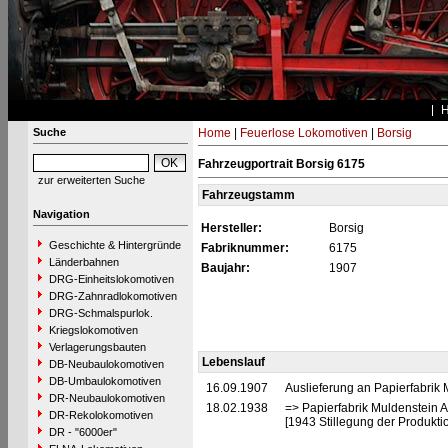
Suche
Home
|
Feuerlose Lokomotiven
|
Borsig
Fahrzeugportrait Borsig 6175
zur erweiterten Suche
Fahrzeugstamm
Navigation
Hersteller:
Borsig
Geschichte & Hintergründe
Fabriknummer:
6175
Länderbahnen
Baujahr:
1907
DRG-Einheitslokomotiven
DRG-Zahnradlokomotiven
DRG-Schmalspurlok.
Kriegslokomotiven
Verlagerungsbauten
Lebenslauf
DB-Neubaulokomotiven
DB-Umbaulokomotiven
16.09.1907
Auslieferung an Papierfabrik
DR-Neubaulokomotiven
18.02.1938
=> Papierfabrik Muldenstein 
DR-Rekolokomotiven
[1943 Stillegung der Produktion
DR - "6000er"