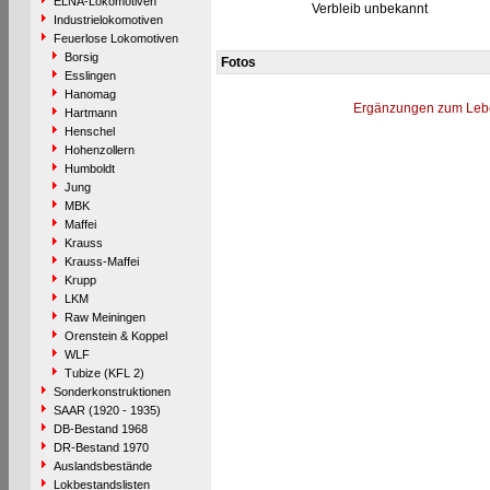
ELNA-Lokomotiven
Verbleib unbekannt
Industrielokomotiven
Feuerlose Lokomotiven
Borsig
Fotos
Esslingen
Hanomag
Ergänzungen zum Leb
Hartmann
Henschel
Hohenzollern
Humboldt
Jung
MBK
Maffei
Krauss
Krauss-Maffei
Krupp
LKM
Raw Meiningen
Orenstein & Koppel
WLF
Tubize (KFL 2)
Sonderkonstruktionen
SAAR (1920 - 1935)
DB-Bestand 1968
DR-Bestand 1970
Auslandsbestände
Lokbestandslisten