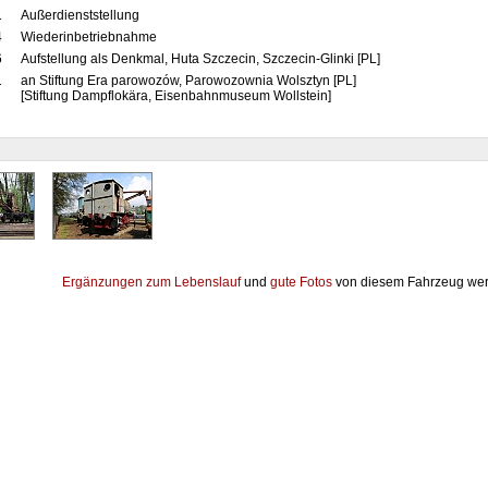
1
Außerdienststellung
4
Wiederinbetriebnahme
6
Aufstellung als Denkmal, Huta Szczecin, Szczecin-Glinki [PL]
1
an Stiftung Era parowozów, Parowozownia Wolsztyn [PL]
[Stiftung Dampflokära, Eisenbahnmuseum Wollstein]
Ergänzungen zum Lebenslauf
und
gute Fotos
von diesem Fahrzeug wer