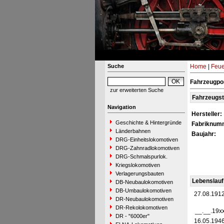
Suche
Home
|
Feue
Fahrzeugpor
zur erweiterten Suche
Fahrzeugs
Navigation
Hersteller:
Geschichte & Hintergründe
Fabriknum
Länderbahnen
Baujahr:
DRG-Einheitslokomotiven
DRG-Zahnradlokomotiven
DRG-Schmalspurlok.
Kriegslokomotiven
Verlagerungsbauten
Lebenslauf
DB-Neubaulokomotiven
DB-Umbaulokomotiven
27.08.191
DR-Neubaulokomotiven
DR-Rekolokomotiven
__.__.19x
DR - "6000er"
16.05.194