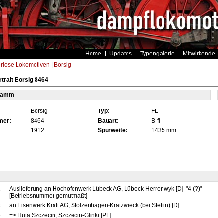
Home
Updates
Typengalerie
Mitwirkende
rlose Lokomotiven
|
Borsig
trait Borsig 8464
tamm
Borsig
Typ:
FL
mer:
8464
Bauart:
B-fl
1912
Spurweite:
1435 mm
2
Auslieferung an Hochofenwerk Lübeck AG, Lübeck-Herrenwyk [D] "4 (?)"
[Betriebsnummer gemutmaßt]
x
an Eisenwerk Kraft AG, Stolzenhagen-Kratzwieck (bei Stettin) [D]
6
=> Huta Szczecin, Szczecin-Glinki [PL]