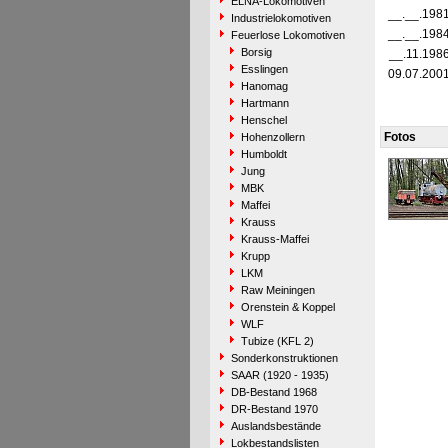
ELNA-Lokomotiven
__.__.198
Industrielokomotiven
__.__.198
Feuerlose Lokomotiven
Borsig
__.11.198
Esslingen
09.07.200
Hanomag
Hartmann
Henschel
Fotos
Hohenzollern
Humboldt
Jung
MBK
Maffei
Krauss
Krauss-Maffei
Krupp
LKM
Raw Meiningen
Orenstein & Koppel
WLF
Tubize (KFL 2)
Sonderkonstruktionen
SAAR (1920 - 1935)
DB-Bestand 1968
DR-Bestand 1970
Auslandsbestände
Lokbestandslisten