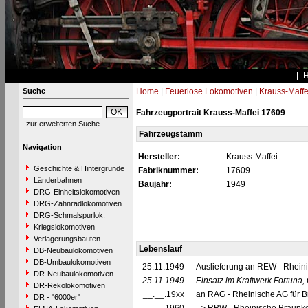
Suche
Home
|
Feuerlose Lokomotiven
|
Krauss-Maffe
Fahrzeugportrait Krauss-Maffei 17609
zur erweiterten Suche
Fahrzeugstamm
Navigation
Hersteller:
Krauss-Maffei
Geschichte & Hintergründe
Fabriknummer:
17609
Länderbahnen
Baujahr:
1949
DRG-Einheitslokomotiven
DRG-Zahnradlokomotiven
DRG-Schmalspurlok.
Kriegslokomotiven
Verlagerungsbauten
Lebenslauf
DB-Neubaulokomotiven
DB-Umbaulokomotiven
25.11.1949
Auslieferung an REW - Rheini
DR-Neubaulokomotiven
25.11.1949
Einsatz im Kraftwerk Fortuna
DR-Rekolokomotiven
__.__.19xx
an RAG - Rheinische AG für B
DR - "6000er"