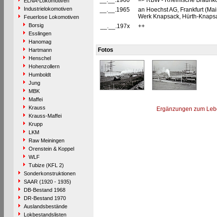
__.__.1960
=> RBW - Rheinische Braunko
ELNA-Lokomotiven
Industrielokomotiven
__.__.1965
an Hoechst AG, Frankfurt (Mai
Werk Knapsack, Hürth-Knapsack
Feuerlose Lokomotiven
Borsig
__.__.197x
++
Esslingen
Hanomag
Fotos
Hartmann
Henschel
Hohenzollern
Humboldt
Jung
MBK
Maffei
Krauss
Ergänzungen zum Leb
Krauss-Maffei
Krupp
LKM
Raw Meiningen
Orenstein & Koppel
WLF
Tubize (KFL 2)
Sonderkonstruktionen
SAAR (1920 - 1935)
DB-Bestand 1968
DR-Bestand 1970
Auslandsbestände
Lokbestandslisten