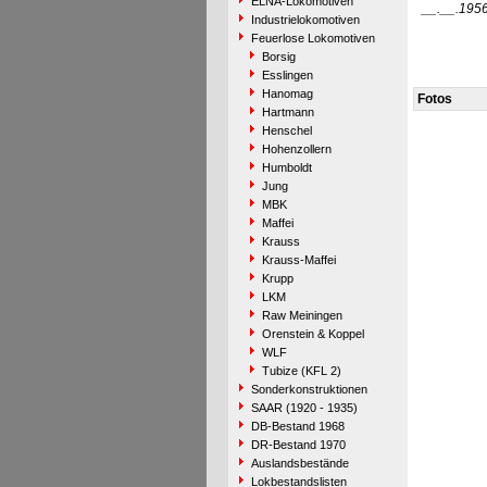
ELNA-Lokomotiven
__.__.195
Industrielokomotiven
Feuerlose Lokomotiven
Borsig
Esslingen
Hanomag
Fotos
Hartmann
Henschel
Hohenzollern
Humboldt
Jung
MBK
Maffei
Krauss
Krauss-Maffei
Krupp
LKM
Raw Meiningen
Orenstein & Koppel
WLF
Tubize (KFL 2)
Sonderkonstruktionen
SAAR (1920 - 1935)
DB-Bestand 1968
DR-Bestand 1970
Auslandsbestände
Lokbestandslisten