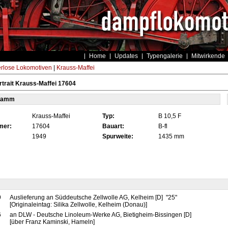
Home
Updates
Typengalerie
Mitwirkende
rlose Lokomotiven
|
Krauss-Maffei
trait Krauss-Maffei 17604
tamm
Krauss-Maffei
Typ:
B 10,5 F
mer:
17604
Bauart:
B-fl
1949
Spurweite:
1435 mm
9
Auslieferung an Süddeutsche Zellwolle AG, Kelheim [D] "25"
[Originaleintag: Silika Zellwolle, Kelheim (Donau)]
6
an DLW - Deutsche Linoleum-Werke AG, Bietigheim-Bissingen [D]
[über Franz Kaminski, Hameln]