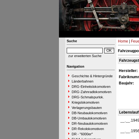
Suche
Home
|
Feue
Fahrzeugpor
zur erweiterten Suche
Fahrzeugs
Navigation
Hersteller:
Geschichte & Hintergründe
Fabriknum
Länderbahnen
Baujahr:
DRG-Einheitslokomotiven
DRG-Zahnradlokomotiven
DRG-Schmalspurlok.
Kriegslokomotiven
Verlagerungsbauten
Lebenslauf
DB-Neubaulokomotiven
DB-Umbaulokomotiven
__.__.194
DR-Neubaulokomotiven
DR-Rekolokomotiven
__.__.195
DR - "6000er"