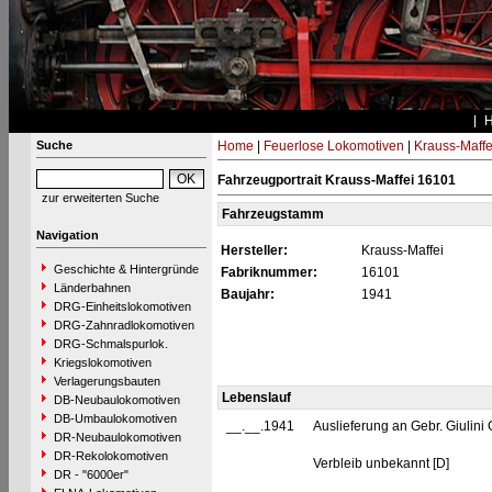
Suche
Home
|
Feuerlose Lokomotiven
|
Krauss-Maffe
Fahrzeugportrait Krauss-Maffei 16101
zur erweiterten Suche
Fahrzeugstamm
Navigation
Hersteller:
Krauss-Maffei
Geschichte & Hintergründe
Fabriknummer:
16101
Länderbahnen
Baujahr:
1941
DRG-Einheitslokomotiven
DRG-Zahnradlokomotiven
DRG-Schmalspurlok.
Kriegslokomotiven
Verlagerungsbauten
Lebenslauf
DB-Neubaulokomotiven
DB-Umbaulokomotiven
__.__.1941
Auslieferung an Gebr. Giulin
DR-Neubaulokomotiven
DR-Rekolokomotiven
Verbleib unbekannt [D]
DR - "6000er"