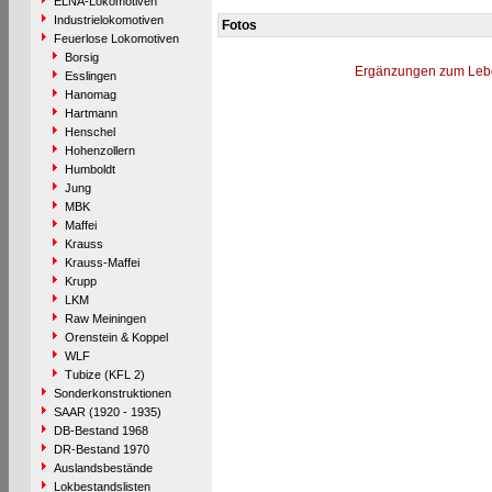
ELNA-Lokomotiven
Industrielokomotiven
Fotos
Feuerlose Lokomotiven
Borsig
Ergänzungen zum Leb
Esslingen
Hanomag
Hartmann
Henschel
Hohenzollern
Humboldt
Jung
MBK
Maffei
Krauss
Krauss-Maffei
Krupp
LKM
Raw Meiningen
Orenstein & Koppel
WLF
Tubize (KFL 2)
Sonderkonstruktionen
SAAR (1920 - 1935)
DB-Bestand 1968
DR-Bestand 1970
Auslandsbestände
Lokbestandslisten