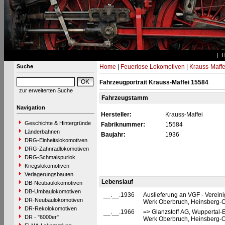
Suche
Home
|
Feuerlose Lokomotiven
|
Krauss-Maffe
Fahrzeugportrait Krauss-Maffei 15584
zur erweiterten Suche
Fahrzeugstamm
Navigation
Hersteller:
Krauss-Maffei
Geschichte & Hintergründe
Fabriknummer:
15584
Länderbahnen
Baujahr:
1936
DRG-Einheitslokomotiven
DRG-Zahnradlokomotiven
DRG-Schmalspurlok.
Kriegslokomotiven
Verlagerungsbauten
Lebenslauf
DB-Neubaulokomotiven
DB-Umbaulokomotiven
__.__.1936
Auslieferung an VGF - Vereinig
DR-Neubaulokomotiven
Werk Oberbruch, Heinsberg-O
DR-Rekolokomotiven
__.__.1966
=> Glanzstoff AG, Wuppertal-E
DR - "6000er"
Werk Oberbruch, Heinsberg-O