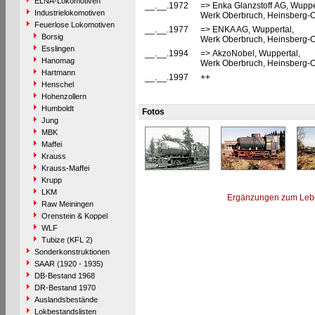
ELNA-Lokomotiven
__.__.1972
=> Enka Glanzstoff AG, Wupper
Industrielokomotiven
Werk Oberbruch, Heinsberg-O
Feuerlose Lokomotiven
__.__.1977
=> ENKA AG, Wuppertal,
Borsig
Werk Oberbruch, Heinsberg-O
Esslingen
__.__.1994
=> AkzoNobel, Wuppertal,
Hanomag
Werk Oberbruch, Heinsberg-O
Hartmann
__.__.1997
++
Henschel
Hohenzollern
Humboldt
Fotos
Jung
MBK
Maffei
Krauss
Krauss-Maffei
Krupp
LKM
Ergänzungen zum Leb
Raw Meiningen
Orenstein & Koppel
WLF
Tubize (KFL 2)
Sonderkonstruktionen
SAAR (1920 - 1935)
DB-Bestand 1968
DR-Bestand 1970
Auslandsbestände
Lokbestandslisten