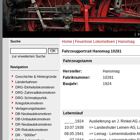
Suche
Home
|
Feuerlose Lokomotiven
|
Hanomag
Fahrzeugportrait Hanomag 10281
zur erweiterten Suche
Fahrzeugstamm
Navigation
Hersteller:
Hanomag
Geschichte & Hintergründe
Fabriknummer:
10281
Länderbahnen
Baujahr:
1924
DRG-Einheitslokomotiven
DRG-Zahnradlokomotiven
DRG-Schmalspurlok.
Kriegslokomotiven
Verlagerungsbauten
Lebenslauf
DB-Neubaulokomotiven
DB-Umbaulokomotiven
__.__.1924
Auslieferung an J. Rinkel AG
DR-Neubaulokomotiven
10.07.1938
=> Landeshuter Leinen-AG, L
DR-Rekolokomotiven
08.05.1941
=> Leinag - Leinenindustrie 
DR - "6000er"