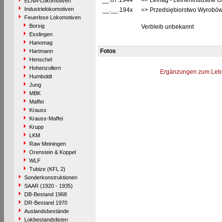
__.07.1944
=> Leinag - Leinenindustrie 
ELNA-Lokomotiven
Industrielokomotiven
__.__.194x
=> Przedsiębiorstwo Wyrobó
Feuerlose Lokomotiven
Borsig
Verbleib unbekannt
Esslingen
Hanomag
Fotos
Hartmann
Henschel
Hohenzollern
Ergänzungen zum Leb
Humboldt
Jung
MBK
Maffei
Krauss
Krauss-Maffei
Krupp
LKM
Raw Meiningen
Orenstein & Koppel
WLF
Tubize (KFL 2)
Sonderkonstruktionen
SAAR (1920 - 1935)
DB-Bestand 1968
DR-Bestand 1970
Auslandsbestände
Lokbestandslisten