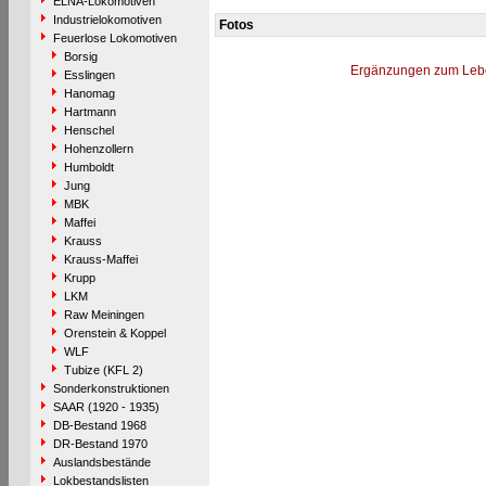
ELNA-Lokomotiven
Industrielokomotiven
Fotos
Feuerlose Lokomotiven
Borsig
Ergänzungen zum Leb
Esslingen
Hanomag
Hartmann
Henschel
Hohenzollern
Humboldt
Jung
MBK
Maffei
Krauss
Krauss-Maffei
Krupp
LKM
Raw Meiningen
Orenstein & Koppel
WLF
Tubize (KFL 2)
Sonderkonstruktionen
SAAR (1920 - 1935)
DB-Bestand 1968
DR-Bestand 1970
Auslandsbestände
Lokbestandslisten