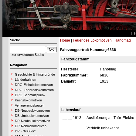
Suche
Home
|
Feuerlose Lokomotiven
|
Hanomag
Fahrzeugportrait Hanomag 6836
zur erweiterten Suche
Fahrzeugstamm
Navigation
Hersteller:
Hanomag
Geschichte & Hintergründe
Fabriknummer:
6836
Länderbahnen
Baujahr:
1913
DRG-Einheitslokomotiven
DRG-Zahnradlokomotiven
DRG-Schmalspurlok.
Kriegslokomotiven
Verlagerungsbauten
Lebenslauf
DB-Neubaulokomotiven
DB-Umbaulokomotiven
__.__.1913
Auslieferung an Thür. Elektro.
DR-Neubaulokomotiven
DR-Rekolokomotiven
Verbleib unbekannt
DR - "6000er"