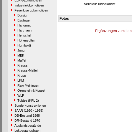
ELNA-Lokomotiven
Verbleib unbekannt
Industrielokomotiven
Feuerlose Lokomotiven
Borsig
Fotos
Esslingen
Hanomag
Hartmann
Ergänzungen zum Leb
Henschel
Hohenzollern
Humboldt
Jung
MBK
Maffei
Krauss
Krauss-Maffei
Krupp
LKM
Raw Meiningen
Orenstein & Koppel
WLF
Tubize (KFL 2)
Sonderkonstruktionen
SAAR (1920 - 1935)
DB-Bestand 1968
DR-Bestand 1970
Auslandsbestände
Lokbestandslisten