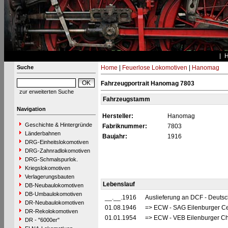
Suche
Home
|
Feuerlose Lokomotiven
|
Hanomag
Fahrzeugportrait Hanomag 7803
zur erweiterten Suche
Fahrzeugstamm
Navigation
Hersteller:
Hanomag
Geschichte & Hintergründe
Fabriknummer:
7803
Länderbahnen
Baujahr:
1916
DRG-Einheitslokomotiven
DRG-Zahnradlokomotiven
DRG-Schmalspurlok.
Kriegslokomotiven
Verlagerungsbauten
Lebenslauf
DB-Neubaulokomotiven
DB-Umbaulokomotiven
__.__.1916
Auslieferung an DCF - Deutsc
DR-Neubaulokomotiven
01.08.1946
=> ECW - SAG Eilenburger Cel
DR-Rekolokomotiven
01.01.1954
=> ECW - VEB Eilenburger Ch
DR - "6000er"