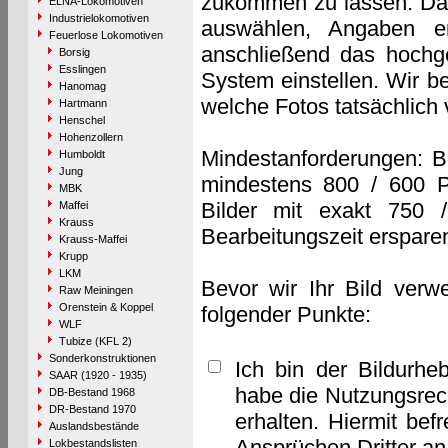
zukommen zu lassen. Das 
ELNA-Lokomotiven
Industrielokomotiven
auswählen, Angaben e
Feuerlose Lokomotiven
anschließend das hochge
Borsig
Esslingen
System einstellen. Wir b
Hanomag
welche Fotos tatsächlich
Hartmann
Henschel
Hohenzollern
Mindestanforderungen: B
Humboldt
Jung
mindestens 800 / 600 P
MBK
Bilder mit exakt 750 
Maffei
Krauss
Bearbeitungszeit erspare
Krauss-Maffei
Krupp
LKM
Bevor wir Ihr Bild verw
Raw Meiningen
Orenstein & Koppel
folgender Punkte:
WLF
Tubize (KFL 2)
Sonderkonstruktionen
Ich bin der Bildurhe
SAAR (1920 - 1935)
habe die Nutzungsrec
DB-Bestand 1968
DR-Bestand 1970
erhalten. Hiermit bef
Auslandsbestände
Ansprüchen Dritter a
Lokbestandslisten