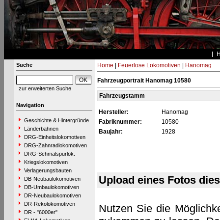
Suche
Home
|
Feuerlose Lokomotiven
|
Hanomag
Fahrzeugportrait Hanomag 10580
zur erweiterten Suche
Fahrzeugstamm
Navigation
Hersteller:
Hanomag
Geschichte & Hintergründe
Fabriknummer:
10580
Länderbahnen
Baujahr:
1928
DRG-Einheitslokomotiven
DRG-Zahnradlokomotiven
DRG-Schmalspurlok.
Kriegslokomotiven
Verlagerungsbauten
Upload eines Fotos die
DB-Neubaulokomotiven
DB-Umbaulokomotiven
DR-Neubaulokomotiven
DR-Rekolokomotiven
Nutzen Sie die Möglichke
DR - "6000er"