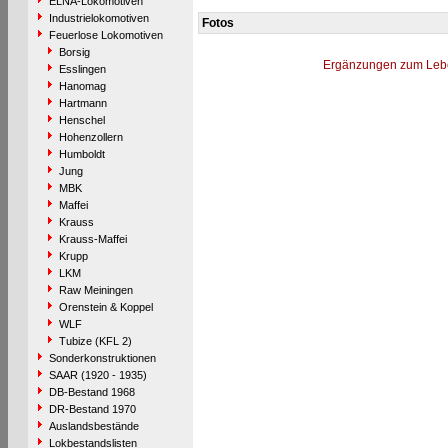
ELNA-Lokomotiven
Industrielokomotiven
Fotos
Feuerlose Lokomotiven
Borsig
Ergänzungen zum Leb
Esslingen
Hanomag
Hartmann
Henschel
Hohenzollern
Humboldt
Jung
MBK
Maffei
Krauss
Krauss-Maffei
Krupp
LKM
Raw Meiningen
Orenstein & Koppel
WLF
Tubize (KFL 2)
Sonderkonstruktionen
SAAR (1920 - 1935)
DB-Bestand 1968
DR-Bestand 1970
Auslandsbestände
Lokbestandslisten