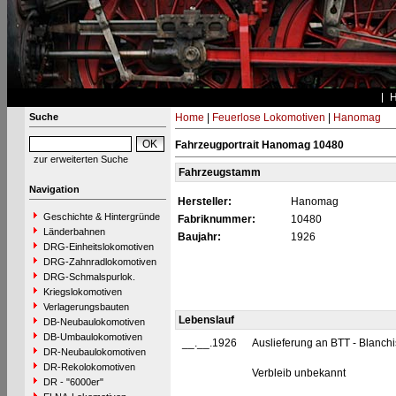
Suche
Home
|
Feuerlose Lokomotiven
|
Hanomag
Fahrzeugportrait Hanomag 10480
zur erweiterten Suche
Fahrzeugstamm
Navigation
Hersteller:
Hanomag
Geschichte & Hintergründe
Fabriknummer:
10480
Länderbahnen
Baujahr:
1926
DRG-Einheitslokomotiven
DRG-Zahnradlokomotiven
DRG-Schmalspurlok.
Kriegslokomotiven
Verlagerungsbauten
Lebenslauf
DB-Neubaulokomotiven
DB-Umbaulokomotiven
__.__.1926
Auslieferung an BTT - Blanchi
DR-Neubaulokomotiven
DR-Rekolokomotiven
Verbleib unbekannt
DR - "6000er"