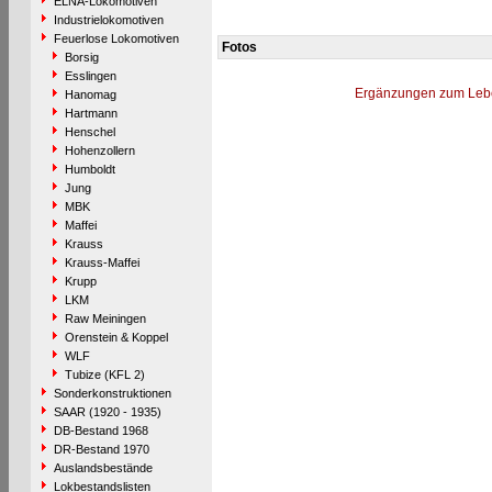
ELNA-Lokomotiven
Industrielokomotiven
Feuerlose Lokomotiven
Fotos
Borsig
Esslingen
Ergänzungen zum Leb
Hanomag
Hartmann
Henschel
Hohenzollern
Humboldt
Jung
MBK
Maffei
Krauss
Krauss-Maffei
Krupp
LKM
Raw Meiningen
Orenstein & Koppel
WLF
Tubize (KFL 2)
Sonderkonstruktionen
SAAR (1920 - 1935)
DB-Bestand 1968
DR-Bestand 1970
Auslandsbestände
Lokbestandslisten