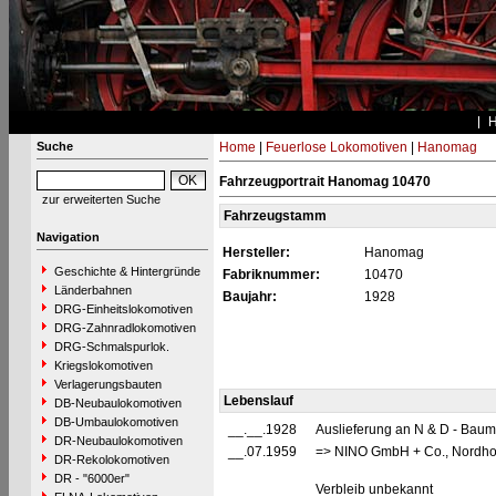
Suche
Home
|
Feuerlose Lokomotiven
|
Hanomag
Fahrzeugportrait Hanomag 10470
zur erweiterten Suche
Fahrzeugstamm
Navigation
Hersteller:
Hanomag
Geschichte & Hintergründe
Fabriknummer:
10470
Länderbahnen
Baujahr:
1928
DRG-Einheitslokomotiven
DRG-Zahnradlokomotiven
DRG-Schmalspurlok.
Kriegslokomotiven
Verlagerungsbauten
Lebenslauf
DB-Neubaulokomotiven
DB-Umbaulokomotiven
__.__.1928
Auslieferung an N & D - Baum
DR-Neubaulokomotiven
__.07.1959
=> NINO GmbH + Co., Nordho
DR-Rekolokomotiven
DR - "6000er"
Verbleib unbekannt