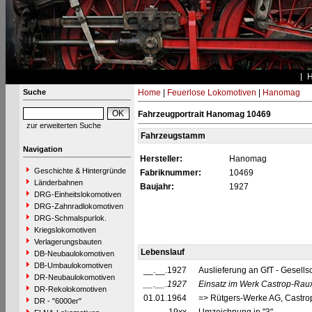
Suche
Home
|
Feuerlose Lokomotiven
|
Hanomag
Fahrzeugportrait Hanomag 10469
zur erweiterten Suche
Fahrzeugstamm
Navigation
Hersteller:
Hanomag
Geschichte & Hintergründe
Fabriknummer:
10469
Länderbahnen
Baujahr:
1927
DRG-Einheitslokomotiven
DRG-Zahnradlokomotiven
DRG-Schmalspurlok.
Kriegslokomotiven
Verlagerungsbauten
Lebenslauf
DB-Neubaulokomotiven
DB-Umbaulokomotiven
__.__.1927
Auslieferung an GfT - Gesells
DR-Neubaulokomotiven
__.__.1927
Einsatz im Werk Castrop-Rau
DR-Rekolokomotiven
01.01.1964
=> Rütgers-Werke AG, Castro
DR - "6000er"