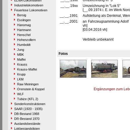
__.__.19xx
Umzeichnung in "3"
ELNA-Lokomotiven
Industrielokomotiven
__.__.19xx
Umzeichnung in "Lok 5"
[__.09.1974 i. E. im Werk Nord
Feuerlose Lokomotiven
Borsig
__.__.1991
Aufstellung als Denkmal, Wen
Esslingen
__.__.2001
an Fahrzeugsammlung Adolf H
Hanomag
vh]
[03.04.2016 vh]
Hartmann
Henschel
Verbleib unbekannt
Hohenzollern
Humboldt
Jung
Fotos
MBK
Maffei
Krauss
Krauss-Maffei
Krupp
LKM
Raw Meiningen
Ergänzungen zum Leb
Orenstein & Koppel
WLF
Tubize (KFL 2)
Sonderkonstruktionen
SAAR (1920 - 1935)
DB-Bestand 1968
DR-Bestand 1970
Auslandsbestände
Lokbestandslisten