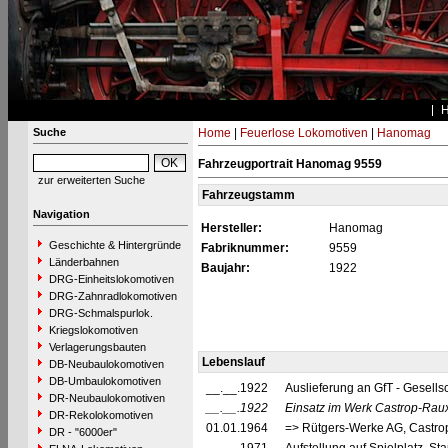
Suche
Home
|
Feuerlose Lokomotiven
|
Hanomag
Fahrzeugportrait Hanomag 9559
zur erweiterten Suche
Fahrzeugstamm
Navigation
Hersteller:
Hanomag
Geschichte & Hintergründe
Fabriknummer:
9559
Länderbahnen
Baujahr:
1922
DRG-Einheitslokomotiven
DRG-Zahnradlokomotiven
DRG-Schmalspurlok.
Kriegslokomotiven
Verlagerungsbauten
Lebenslauf
DB-Neubaulokomotiven
DB-Umbaulokomotiven
__.__.1922
Auslieferung an GfT - Gesells
DR-Neubaulokomotiven
__.__.1922
Einsatz im Werk Castrop-Rau
DR-Rekolokomotiven
01.01.1964
=> Rütgers-Werke AG, Castro
DR - "6000er"