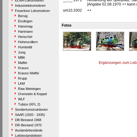
__.__.1971
Aufstellung auf Spielplatz, S
ELNA-Lokomotiven
[Angabe 02.08.1970 ++ kann n
Industrielokomotiven
um10.2002
++
Feuerlose Lokomotiven
Borsig
Esslingen
Fotos
Hanomag
Hartmann
Henschel
Hohenzollern
Humboldt
Jung
MBK
Ergänzungen zum Leb
Maffei
Krauss
Krauss-Maffei
Krupp
LKM
Raw Meiningen
Orenstein & Koppel
WLF
Tubize (KFL 2)
Sonderkonstruktionen
SAAR (1920 - 1935)
DB-Bestand 1968
DR-Bestand 1970
Auslandsbestände
Lokbestandslisten