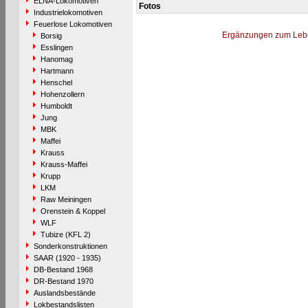
ELNA-Lokomotiven
Fotos
Industrielokomotiven
Feuerlose Lokomotiven
Ergänzungen zum Leb
Borsig
Esslingen
Hanomag
Hartmann
Henschel
Hohenzollern
Humboldt
Jung
MBK
Maffei
Krauss
Krauss-Maffei
Krupp
LKM
Raw Meiningen
Orenstein & Koppel
WLF
Tubize (KFL 2)
Sonderkonstruktionen
SAAR (1920 - 1935)
DB-Bestand 1968
DR-Bestand 1970
Auslandsbestände
Lokbestandslisten