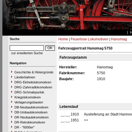
Suche
Home
|
Feuerlose Lokomotiven
|
Hanomag
Fahrzeugportrait Hanomag 5750
zur erweiterten Suche
Fahrzeugstamm
Navigation
Hersteller:
Hanomag
Geschichte & Hintergründe
Fabriknummer:
5750
Länderbahnen
Baujahr:
1910
DRG-Einheitslokomotiven
DRG-Zahnradlokomotiven
DRG-Schmalspurlok.
Kriegslokomotiven
Verlagerungsbauten
Lebenslauf
DB-Neubaulokomotiven
DB-Umbaulokomotiven
__.__.1910
Auslieferung an Stadt Hanno
DR-Neubaulokomotiven
__.__.1951
++
DR-Rekolokomotiven
DR - "6000er"