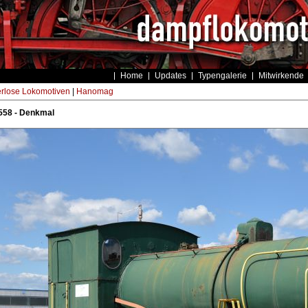
Home
Updates
Typengalerie
Mitwirkende
rlose Lokomotiven
|
Hanomag
58 - Denkmal