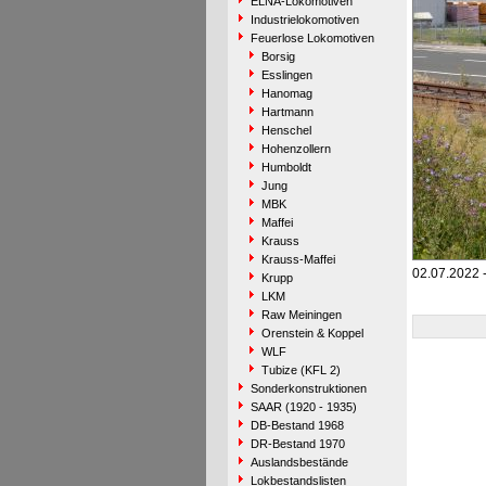
ELNA-Lokomotiven
Industrielokomotiven
Feuerlose Lokomotiven
Borsig
Esslingen
Hanomag
Hartmann
Henschel
Hohenzollern
Humboldt
Jung
MBK
Maffei
Krauss
Krauss-Maffei
02.07.2022 
Krupp
LKM
Raw Meiningen
Orenstein & Koppel
WLF
Tubize (KFL 2)
Sonderkonstruktionen
SAAR (1920 - 1935)
DB-Bestand 1968
DR-Bestand 1970
Auslandsbestände
Lokbestandslisten