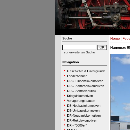
Suche
Home
|
Feue
Hanomag 95
zur erweiterten Suche
Navigation
Geschichte & Hintergründe
Länderbahnen
DRG-Einheitslokomotiven
DRG-Zahnradlokomotiven
DRG-Schmalspurlok.
Kriegslokomotiven
Verlagerungsbauten
DB-Neubaulokomotiven
DB-Umbaulokomotiven
DR-Neubaulokomotiven
DR-Rekolokomotiven
DR - "6000er"