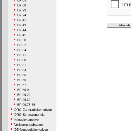
BR 05
BR 06
BR 23
BR 24
BR 41
BR 43
BR 44
BR 45
BR 50
BR 62
BR 64
BR 71
BR 80
BR 81
BR 84
BR 85
BR 86
BR 87
BR 89.0
BR 99.22
BR 99.32
BR 99.73-76
DRG-Zahnradlokomotiven
DRG-Schmalspurlok.
Kriegslokomotiven
Verlagerungsbauten
DB-Neubaulokomotiven