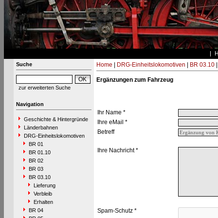
Suche
Home
|
DRG-Einheitslokomotiven
|
BR 03.10
Ergänzungen zum Fahrzeug
zur erweiterten Suche
Navigation
Ihr Name *
Geschichte & Hintergründe
Ihre eMail *
Länderbahnen
Betreff
DRG-Einheitslokomotiven
BR 01
Ihre Nachricht *
BR 01.10
BR 02
BR 03
BR 03.10
Lieferung
Verbleib
Erhalten
BR 04
Spam-Schutz *