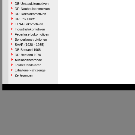
DB-Umbaulokomotiven
DR-Neubaulokomotiven
DR-Rekolokomotiven
DR - "6000er"
ELNA-Lokomotiven
Industrielokomotiven
Feuerlose Lokomotiven
Sonderkonstruktionen
SAAR (1920 - 1935)
DB-Bestand 1968
DR-Bestand 1970
Auslandsbestände
Lokbestandslisten
Erhaltene Fahrzeuge
Zerlegungen